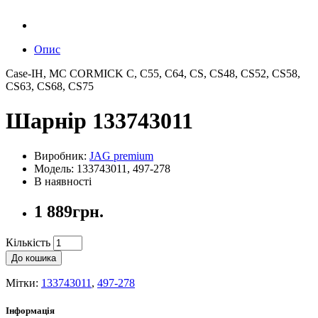
Опис
Case-IH, MC CORMICK C, C55, C64, CS, CS48, CS52, CS58,
CS63, CS68, CS75
Шарнір 133743011
Виробник:
JAG premium
Модель: 133743011, 497-278
В наявності
1 889грн.
Кількість
До кошика
Мітки:
133743011
,
497-278
Інформація