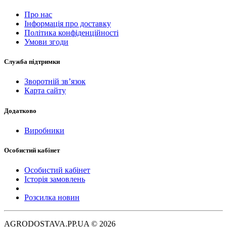
Про нас
Інформація про доставку
Політика конфіденційності
Умови згоди
Служба підтримки
Зворотній зв’язок
Карта сайту
Додатково
Виробники
Особистий кабінет
Особистий кабінет
Історія замовлень
Розсилка новин
AGRODOSTAVA.PP.UA © 2026