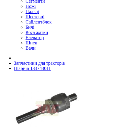
Сегменти
Ножі
Пальці
Шестерні
Сайлентблок
Бичі
Коса жатки
Елеватор
Шнек
Вали
Запчастини для тракторів
Шарнір 133743011