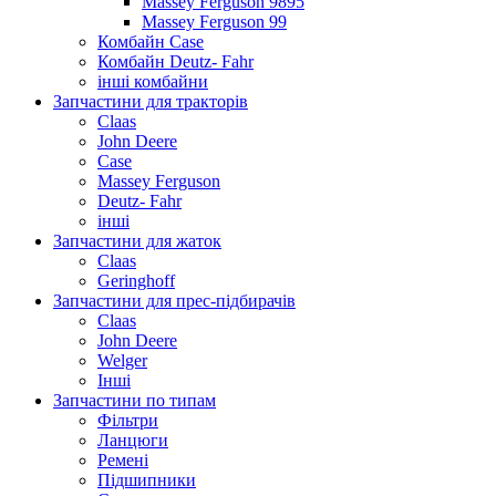
Massey Ferguson 9895
Massey Ferguson 99
Комбайн Case
Комбайн Deutz- Fahr
інші комбайни
Запчастини для тракторів
Claas
John Deere
Case
Massey Ferguson
Deutz- Fahr
інші
Запчастини для жаток
Claas
Geringhoff
Запчастини для прес-підбирачів
Claas
John Deere
Welger
Інші
Запчастини по типам
Фільтри
Ланцюги
Ремені
Підшипники