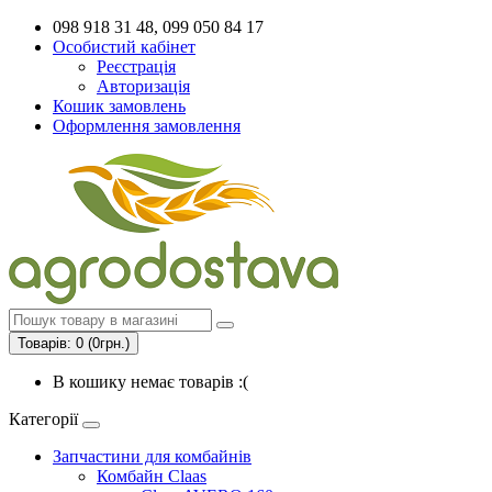
098 918 31 48, 099 050 84 17
Особистий кабінет
Реєстрація
Авторизація
Кошик замовлень
Оформлення замовлення
Товарів: 0 (0грн.)
В кошику немає товарів :(
Категорії
Запчастини для комбайнів
Комбайн Claas