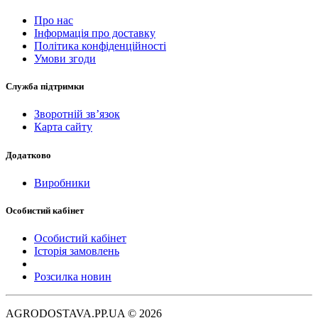
Про нас
Інформація про доставку
Політика конфіденційності
Умови згоди
Служба підтримки
Зворотній зв’язок
Карта сайту
Додатково
Виробники
Особистий кабінет
Особистий кабінет
Історія замовлень
Розсилка новин
AGRODOSTAVA.PP.UA © 2026