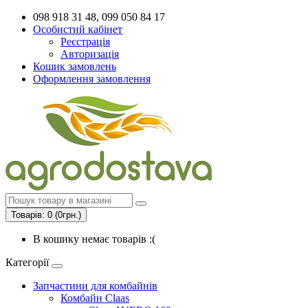
098 918 31 48, 099 050 84 17
Особистий кабінет
Реєстрація
Авторизація
Кошик замовлень
Оформлення замовлення
Товарів: 0 (0грн.)
В кошику немає товарів :(
Категорії
Запчастини для комбайнів
Комбайн Claas