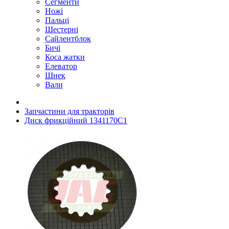
Сегменти
Ножі
Пальці
Шестерні
Сайлентблок
Бичі
Коса жатки
Елеватор
Шнек
Вали
Запчастини для тракторів
Диск фрикційний 1341170C1