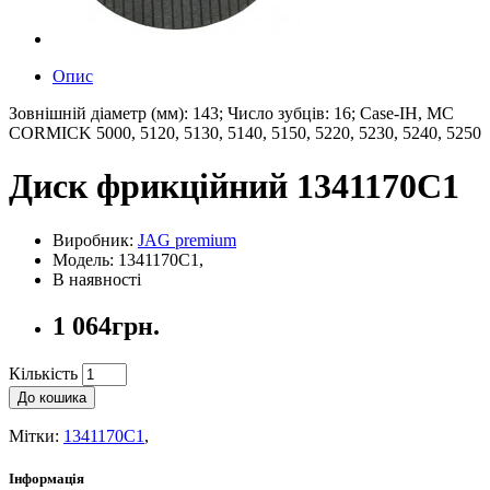
Опис
Зовнішній діаметр (мм): 143; Число зубців: 16; Case-IH, MC
CORMICK 5000, 5120, 5130, 5140, 5150, 5220, 5230, 5240, 5250
Диск фрикційний 1341170C1
Виробник:
JAG premium
Модель: 1341170C1,
В наявності
1 064грн.
Кількість
До кошика
Мітки:
1341170C1
,
Інформація