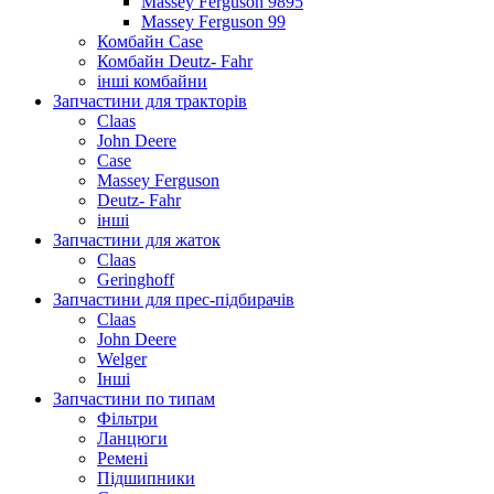
Massey Ferguson 9895
Massey Ferguson 99
Комбайн Case
Комбайн Deutz- Fahr
інші комбайни
Запчастини для тракторів
Claas
John Deere
Case
Massey Ferguson
Deutz- Fahr
інші
Запчастини для жаток
Claas
Geringhoff
Запчастини для прес-підбирачів
Claas
John Deere
Welger
Інші
Запчастини по типам
Фільтри
Ланцюги
Ремені
Підшипники