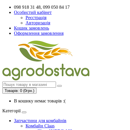
098 918 31 48, 099 050 84 17
Особистий кабінет
Реєстрація
Авторизація
Кошик замовлень
Оформлення замовлення
Товарів: 0 (0грн.)
В кошику немає товарів :(
Категорії
Запчастини для комбайнів
Комбайн Claas