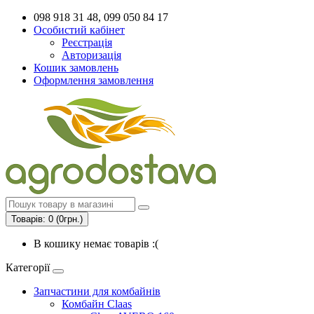
098 918 31 48, 099 050 84 17
Особистий кабінет
Реєстрація
Авторизація
Кошик замовлень
Оформлення замовлення
Товарів: 0 (0грн.)
В кошику немає товарів :(
Категорії
Запчастини для комбайнів
Комбайн Claas