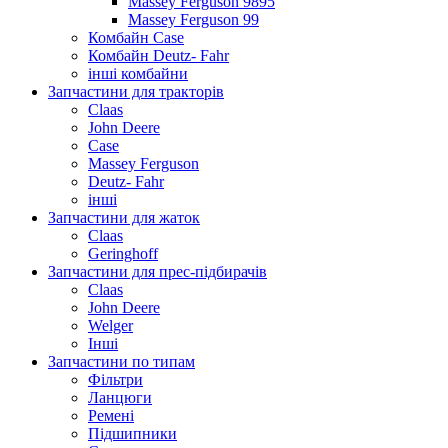
Massey Ferguson 9895
Massey Ferguson 99
Комбайн Case
Комбайн Deutz- Fahr
інші комбайни
Запчастини для тракторів
Claas
John Deere
Case
Massey Ferguson
Deutz- Fahr
інші
Запчастини для жаток
Claas
Geringhoff
Запчастини для прес-підбирачів
Claas
John Deere
Welger
Інші
Запчастини по типам
Фільтри
Ланцюги
Ремені
Підшипники