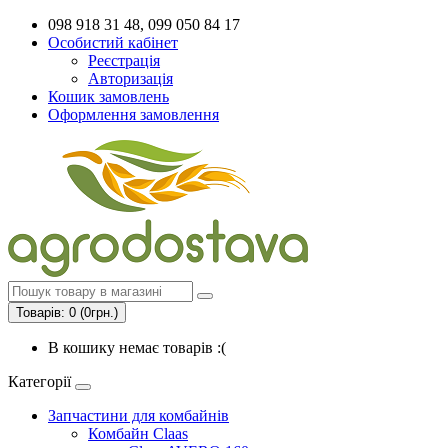
098 918 31 48, 099 050 84 17
Особистий кабінет
Реєстрація
Авторизація
Кошик замовлень
Оформлення замовлення
Товарів: 0 (0грн.)
В кошику немає товарів :(
Категорії
Запчастини для комбайнів
Комбайн Claas