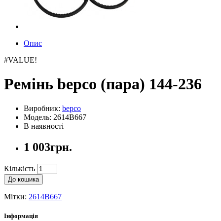
Опис
#VALUE!
Ремінь bepco (пара) 144-236
Виробник:
bepco
Модель: 2614B667
В наявності
1 003грн.
Кількість
До кошика
Мітки:
2614B667
Інформація