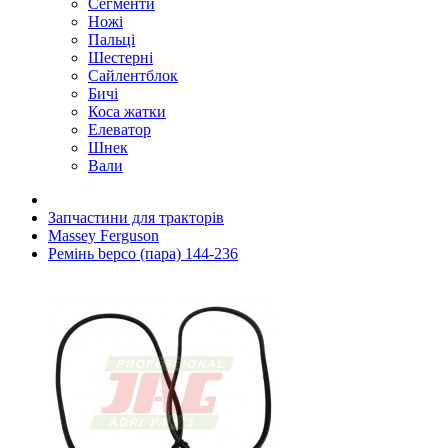
Сегменти
Ножі
Пальці
Шестерні
Сайлентблок
Бичі
Коса жатки
Елеватор
Шнек
Вали
Запчастини для тракторів
Massey Ferguson
Ремінь bepco (пара) 144-236