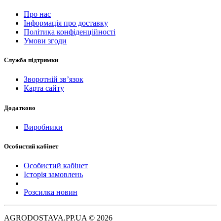
Про нас
Інформація про доставку
Політика конфіденційності
Умови згоди
Служба підтримки
Зворотній зв’язок
Карта сайту
Додатково
Виробники
Особистий кабінет
Особистий кабінет
Історія замовлень
Розсилка новин
AGRODOSTAVA.PP.UA © 2026