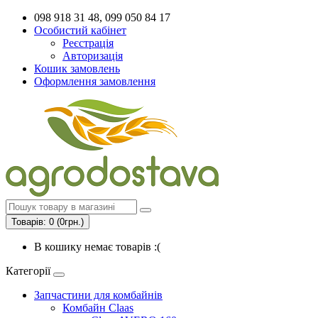
098 918 31 48, 099 050 84 17
Особистий кабінет
Реєстрація
Авторизація
Кошик замовлень
Оформлення замовлення
Товарів: 0 (0грн.)
В кошику немає товарів :(
Категорії
Запчастини для комбайнів
Комбайн Claas