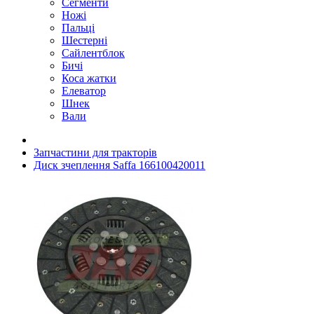
Сегменти
Ножі
Пальці
Шестерні
Сайлентблок
Бичі
Коса жатки
Елеватор
Шнек
Вали
Запчастини для тракторів
Диск зчеплення Saffa 166100420011