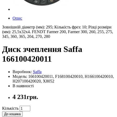
Опис
Зовнішній діаметр (мм): 295; Кількість фрез: 10; Різці розміри
(мм): 25,5x32x4. FENDT Farmer 200, Farmer 300, 260, 255, 275,
345, 360, 365, 204, 270, 280
Диск зчеплення Saffa
166100420011
Виробник:
Saffa
Модель: 166100420011, F168100420010, H166100420010,
H207100420020, X8052
В наявності
4 231грн.
Кількість
До кошика