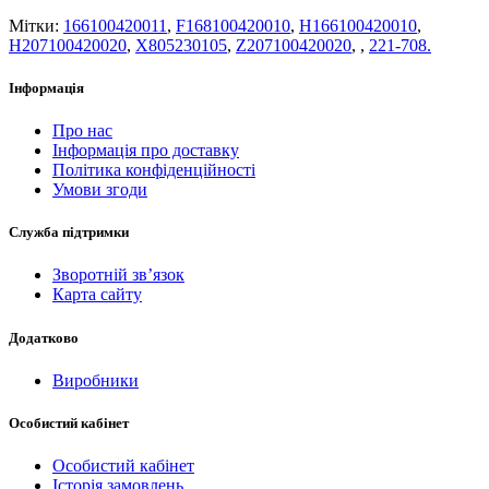
Мітки:
166100420011
,
F168100420010
,
H166100420010
,
H207100420020
,
X805230105
,
Z207100420020
,
,
221-708.
Інформація
Про нас
Інформація про доставку
Політика конфіденційності
Умови згоди
Служба підтримки
Зворотній зв’язок
Карта сайту
Додатково
Виробники
Особистий кабінет
Особистий кабінет
Історія замовлень