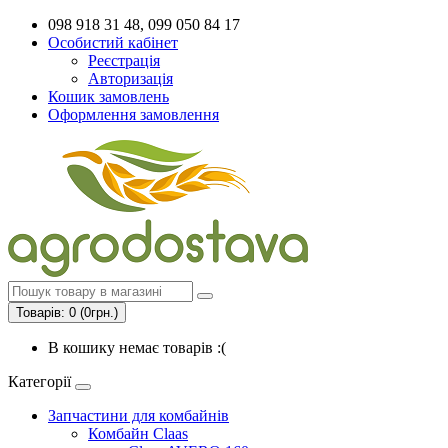
098 918 31 48, 099 050 84 17
Особистий кабінет
Реєстрація
Авторизація
Кошик замовлень
Оформлення замовлення
Товарів: 0 (0грн.)
В кошику немає товарів :(
Категорії
Запчастини для комбайнів
Комбайн Claas