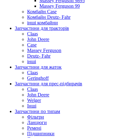
Massey Ferguson 9895
Massey Ferguson 99
Комбайн Case
Комбайн Deutz- Fahr
інші комбайни
Запчастини для тракторів
Claas
John Deere
Case
Massey Ferguson
Deutz- Fahr
інші
Запчастини для жаток
Claas
Geringhoff
Запчастини для прес-підбирачів
Claas
John Deere
Welger
Інші
Запчастини по типам
Фільтри
Ланцюги
Ремені
Підшипники