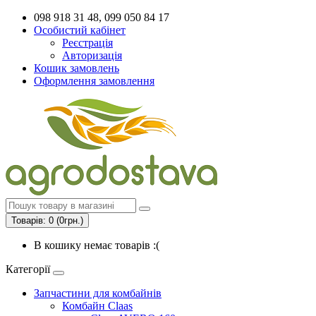
098 918 31 48, 099 050 84 17
Особистий кабінет
Реєстрація
Авторизація
Кошик замовлень
Оформлення замовлення
Товарів: 0 (0грн.)
В кошику немає товарів :(
Категорії
Запчастини для комбайнів
Комбайн Claas