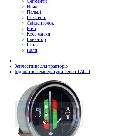
Сегменти
Ножі
Пальці
Шестерні
Сайлентблок
Бичі
Коса жатки
Елеватор
Шнек
Вали
Запчастини для тракторів
Індикатор температури bepco 174-11