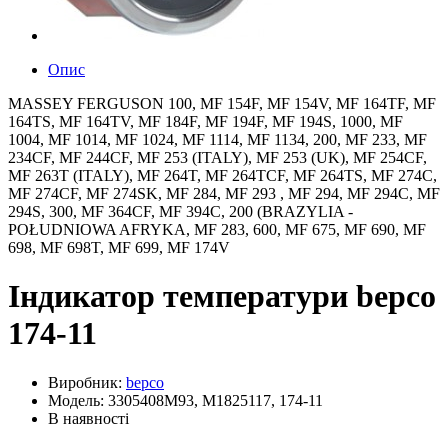
Опис
MASSEY FERGUSON 100, MF 154F, MF 154V, MF 164TF, MF
164TS, MF 164TV, MF 184F, MF 194F, MF 194S, 1000, MF
1004, MF 1014, MF 1024, MF 1114, MF 1134, 200, MF 233, MF
234CF, MF 244CF, MF 253 (ITALY), MF 253 (UK), MF 254CF,
MF 263T (ITALY), MF 264T, MF 264TCF, MF 264TS, MF 274C,
MF 274CF, MF 274SK, MF 284, MF 293 , MF 294, MF 294C, MF
294S, 300, MF 364CF, MF 394C, 200 (BRAZYLIA -
POŁUDNIOWA AFRYKA, MF 283, 600, MF 675, MF 690, MF
698, MF 698T, MF 699, MF 174V
Індикатор температури bepco
174-11
Виробник:
bepco
Модель: 3305408M93, M1825117, 174-11
В наявності