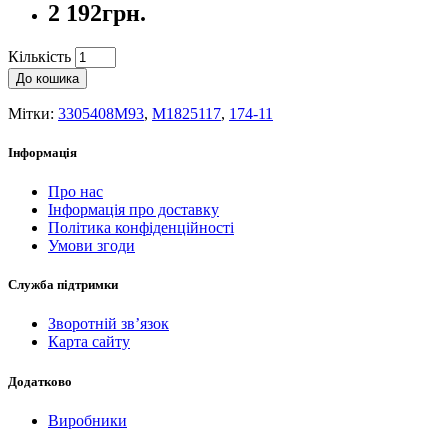
2 192грн.
Кількість
До кошика
Мітки:
3305408M93
,
M1825117
,
174-11
Інформація
Про нас
Інформація про доставку
Політика конфіденційності
Умови згоди
Служба підтримки
Зворотній зв’язок
Карта сайту
Додатково
Виробники