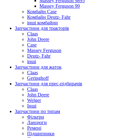
Massey Ferguson 9895
Massey Ferguson 99
Комбайн Case
Комбайн Deutz- Fahr
інші комбайни
Запчастини для тракторів
Claas
John Deere
Case
Massey Ferguson
Deutz- Fahr
інші
Запчастини для жаток
Claas
Geringhoff
Запчастини для прес-підбирачів
Claas
John Deere
Welger
Інші
Запчастини по типам
Фільтри
Ланцюги
Ремені
Підшипники