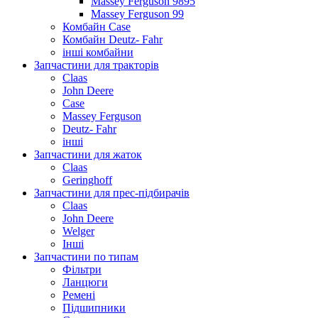
Massey Ferguson 9895
Massey Ferguson 99
Комбайн Case
Комбайн Deutz- Fahr
інші комбайни
Запчастини для тракторів
Claas
John Deere
Case
Massey Ferguson
Deutz- Fahr
інші
Запчастини для жаток
Claas
Geringhoff
Запчастини для прес-підбирачів
Claas
John Deere
Welger
Інші
Запчастини по типам
Фільтри
Ланцюги
Ремені
Підшипники