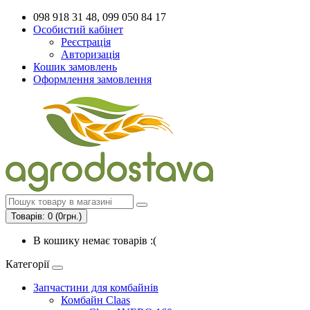
098 918 31 48, 099 050 84 17
Особистий кабінет
Реєстрація
Авторизація
Кошик замовлень
Оформлення замовлення
Товарів: 0 (0грн.)
В кошику немає товарів :(
Категорії
Запчастини для комбайнів
Комбайн Claas