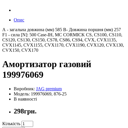
Опис
А - загальна довжина (мм) 585 B- Довжина поршня (мм) 257
F1 - сила [N]: 500 Case-IH, MC CORMICK CS, CS100, CS110,
CS120, CS130, CS150, CS78, CS86, CS94, CVX, CVX1135,
CVX1145, CVX1155, CVX1170, CVX1190, CVX120, CVX130,
CVX150, CVX170
Амортизатор газовий
199976069
Виробник:
JAG premium
Модель: 199976069, 876-25
В наявності
298грн.
Кількість