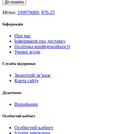
До кошика
Мітки:
199976069
,
876-25
Інформація
Про нас
Інформація про доставку
Політика конфіденційності
Умови згоди
Служба підтримки
Зворотній зв’язок
Карта сайту
Додатково
Виробники
Особистий кабінет
Особистий кабінет
Історія замовлень