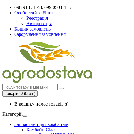
098 918 31 48, 099 050 84 17
Особистий кабінет
Реєстрація
Авторизація
Кошик замовлень
Оформлення замовлення
Товарів: 0 (0грн.)
В кошику немає товарів :(
Категорії
Запчастини для комбайнів
Комбайн Claas