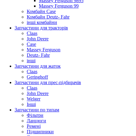
Massey Ferguson 9895
Massey Ferguson 99
Комбайн Case
Комбайн Deutz- Fahr
інші комбайни
Запчастини для тракторів
Claas
John Deere
Case
Massey Ferguson
Deutz- Fahr
інші
Запчастини для жаток
Claas
Geringhoff
Запчастини для прес-підбирачів
Claas
John Deere
Welger
Інші
Запчастини по типам
Фільтри
Ланцюги
Ремені
Підшипники