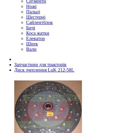
Сегменти
Ножі
Пальці
Шестерні
Сайлентблок
Бичі
Коса жатки
Елеватор
Шнек
Вали
Запчастини для тракторів
Диск зчеплення LuK 212-58L