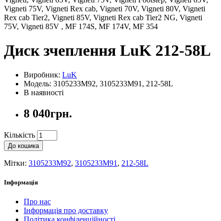
Vigneti 75V, Vigneti Rex cab, Vigneti 70V, Vigneti 80V, Vigneti
Rex cab Tier2, Vigneti 85V, Vigneti Rex cab Tier2 NG, Vigneti
75V, Vigneti 85V , MF 174S, MF 174V, MF 354
Диск зчеплення LuK 212-58L
Виробник:
LuK
Модель: 3105233M92, 3105233M91, 212-58L
В наявності
8 040грн.
Кількість
До кошика
Мітки:
3105233M92
,
3105233M91
,
212-58L
Інформація
Про нас
Інформація про доставку
Політика конфіденційності