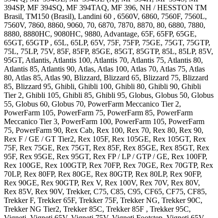
394SP, MF 394SQ, MF 394TAQ, MF 396, NH / HESSTON TM
Brasil, TM150 (Brasil), Landini 60 , 6560V, 6860, 7560F, 7560L,
7560V, 7860, 8860, 9060, 70, 6870, 7870, 8870, 80, 6880, 7880,
8880, 8880HC, 9080HC, 9880, Advantage, 65F, 65FP, 65GE,
65GT, 65GTP , 65L, 65LP, 65V, 75F, 75FP, 75GE, 75GT, 75GTP,
75L, 75LP, 75V, 85F, 85FP, 85GE, 85GT, 85GTP, 85L, 85LP, 85V,
95GT, Atlantis, Atlantis 100, Atlantis 70, Atlantis 75, Atlantis 80,
Atlantis 85, Atlantis 90, Atlas, Atlas 100, Atlas 70, Atlas 75, Atlas
80, Atlas 85, Atlas 90, Blizzard, Blizzard 65, Blizzard 75, Blizzard
85, Blizzard 95, Ghibli, Ghibli 100, Ghibli 80, Ghibli 90, Ghibli
Tier 2, Ghibli 105, Ghibli 85, Ghibli 95, Globus, Globus 50, Globus
55, Globus 60, Globus 70, PowerFarm Meccanico Tier 2,
PowerFarm 105, PowerFarm 75, PowerFarm 85, PowerFarm
Meccanico Tier 3, PowerFarm 100, PowerFarm 105, PowerFarm
75, PowerFarm 90, Rex Cab, Rex 100, Rex 70, Rex 80, Rex 90,
Rex F / GE / GT Tier2, Rex 105F, Rex 105GE, Rex 105GT, Rex
75F, Rex 75GE, Rex 75GT, Rex 85F, Rex 85GE, Rex 85GT, Rex
95F, Rex 95GE, Rex 95GT, Rex FP / LP / GTP / GE, Rex 100FP,
Rex 100GE, Rex 100GTP, Rex 70FP, Rex 70GE, Rex 70GTP, Rex
70LP, Rex 80FP, Rex 80GE, Rex 80GTP, Rex 80LP, Rex 90FP,
Rex 90GE, Rex 90GTP, Rex V, Rex 100V, Rex 70V, Rex 80V,
Rex 85V, Rex 90V, Trekker, C75, C85, C95, CF65, CF75, CF85,
Trekker F, Trekker 65F, Trekker 75F, Trekker NG, Trekker 90C,
Trekker NG Tier2, Trekker 85C, Trekker 85F , Trekker 95C,
Vigneti, Vigneti 65V, Vigneti 75V, Vigneti Footstep, Vigneti 65V,