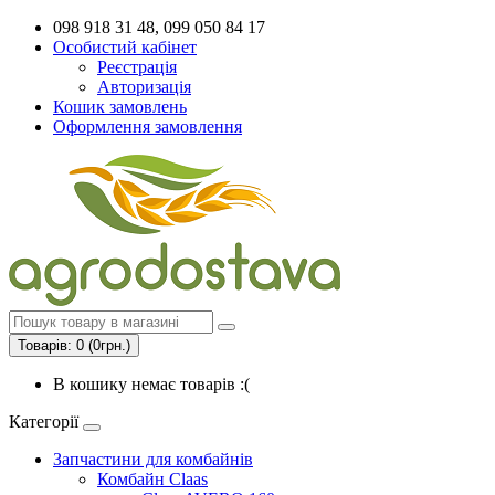
098 918 31 48, 099 050 84 17
Особистий кабінет
Реєстрація
Авторизація
Кошик замовлень
Оформлення замовлення
Товарів: 0 (0грн.)
В кошику немає товарів :(
Категорії
Запчастини для комбайнів
Комбайн Claas