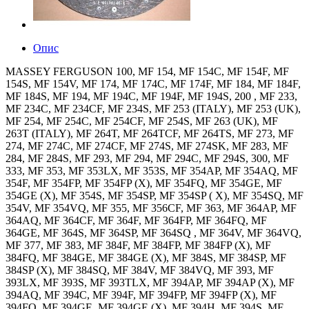
Опис
MASSEY FERGUSON 100, MF 154, MF 154C, MF 154F, MF
154S, MF 154V, MF 174, MF 174C, MF 174F, MF 184, MF 184F,
MF 184S, MF 194, MF 194C, MF 194F, MF 194S, 200 , MF 233,
MF 234C, MF 234CF, MF 234S, MF 253 (ITALY), MF 253 (UK),
MF 254, MF 254C, MF 254CF, MF 254S, MF 263 (UK), MF
263T (ITALY), MF 264T, MF 264TCF, MF 264TS, MF 273, MF
274, MF 274C, MF 274CF, MF 274S, MF 274SK, MF 283, MF
284, MF 284S, MF 293, MF 294, MF 294C, MF 294S, 300, MF
333, MF 353, MF 353LX, MF 353S, MF 354AP, MF 354AQ, MF
354F, MF 354FP, MF 354FP (X), MF 354FQ, MF 354GE, MF
354GE (X), MF 354S, MF 354SP, MF 354SP ( X), MF 354SQ, MF
354V, MF 354VQ, MF 355, MF 356CF, MF 363, MF 364AP, MF
364AQ, MF 364CF, MF 364F, MF 364FP, MF 364FQ, MF
364GE, MF 364S, MF 364SP, MF 364SQ , MF 364V, MF 364VQ,
MF 377, MF 383, MF 384F, MF 384FP, MF 384FP (X), MF
384FQ, MF 384GE, MF 384GE (X), MF 384S, MF 384SP, MF
384SP (X), MF 384SQ, MF 384V, MF 384VQ, MF 393, MF
393LX, MF 393S, MF 393TLX, MF 394AP, MF 394AP (X), MF
394AQ, MF 394C, MF 394F, MF 394FP, MF 394FP (X), MF
394FQ, MF 394GE, MF 394GE (X), MF 394H, MF 394S, MF