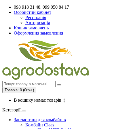
098 918 31 48, 099 050 84 17
Особистий кабінет
Реєстрація
Авторизація
Кошик замовлень
Оформлення замовлення
Товарів: 0 (0грн.)
В кошику немає товарів :(
Категорії
Запчастини для комбайнів
Комбайн Claas