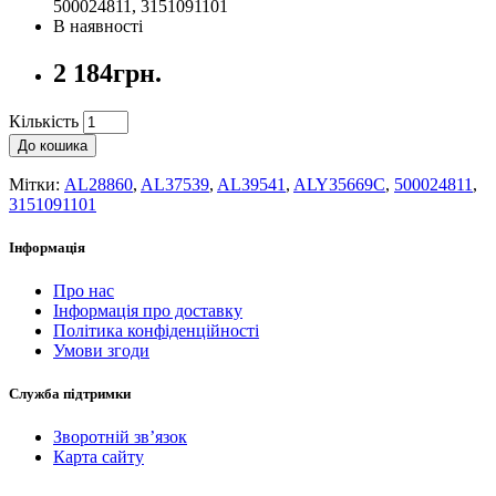
500024811, 3151091101
В наявності
2 184грн.
Кількість
До кошика
Мітки:
AL28860
,
AL37539
,
AL39541
,
ALY35669C
,
500024811
,
3151091101
Інформація
Про нас
Інформація про доставку
Політика конфіденційності
Умови згоди
Служба підтримки
Зворотній зв’язок
Карта сайту