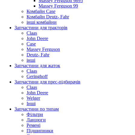
Massey Ferguson 9895
Massey Ferguson 99
Комбайн Case
Комбайн Deutz- Fahr
інші комбайни
Запчастини для тракторів
Claas
John Deere
Case
Massey Ferguson
Deutz- Fahr
інші
Запчастини для жаток
Claas
Geringhoff
Запчастини для прес-підбирачів
Claas
John Deere
Welger
Інші
Запчастини по типам
Фільтри
Ланцюги
Ремені
Підшипники