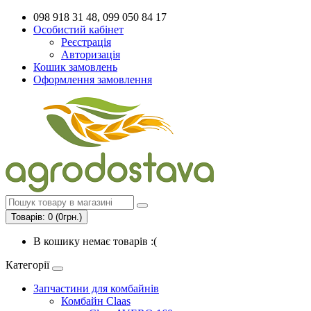
098 918 31 48, 099 050 84 17
Особистий кабінет
Реєстрація
Авторизація
Кошик замовлень
Оформлення замовлення
Товарів: 0 (0грн.)
В кошику немає товарів :(
Категорії
Запчастини для комбайнів
Комбайн Claas