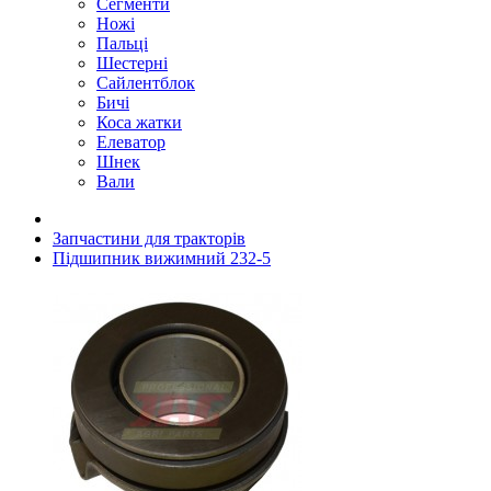
Сегменти
Ножі
Пальці
Шестерні
Сайлентблок
Бичі
Коса жатки
Елеватор
Шнек
Вали
Запчастини для тракторів
Підшипник вижимний 232-5