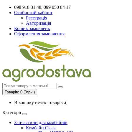
098 918 31 48, 099 050 84 17
Особистий кабінет
Реєстрація
Авторизація
Кошик замовлень
Оформлення замовлення
Товарів: 0 (0грн.)
В кошику немає товарів :(
Категорії
Запчастини для комбайнів
Комбайн Claas