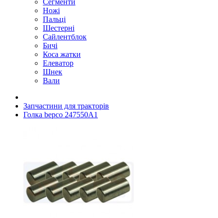
Сегменти
Ножі
Пальці
Шестерні
Сайлентблок
Бичі
Коса жатки
Елеватор
Шнек
Вали
Запчастини для тракторів
Голка bepco 247550A1