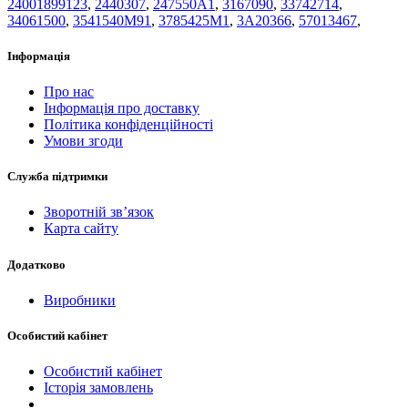
24001899123
,
2440307
,
247550A1
,
3167090
,
33742714
,
34061500
,
3541540M91
,
3785425M1
,
3A20366
,
57013467
,
Інформація
Про нас
Інформація про доставку
Політика конфіденційності
Умови згоди
Служба підтримки
Зворотній зв’язок
Карта сайту
Додатково
Виробники
Особистий кабінет
Особистий кабінет
Історія замовлень