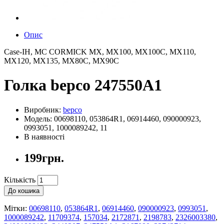
Опис
Case-IH, MC CORMICK MX, MX100, MX100C, MX110,
MX120, MX135, MX80C, MX90C
Голка bepco 247550A1
Виробник:
bepco
Модель: 00698110, 053864R1, 06914460, 090000923,
0993051, 1000089242, 11
В наявності
199грн.
Кількість
До кошика
Мітки:
00698110
,
053864R1
,
06914460
,
090000923
,
0993051
,
1000089242
,
11709374
,
157034
,
2172871
,
2198783
,
2326003380
,