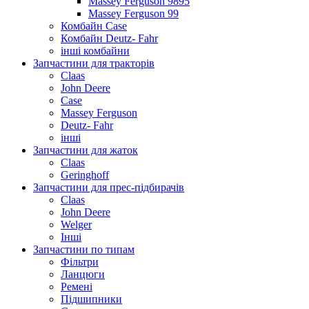
Massey Ferguson 9895
Massey Ferguson 99
Комбайн Case
Комбайн Deutz- Fahr
інші комбайни
Запчастини для тракторів
Claas
John Deere
Case
Massey Ferguson
Deutz- Fahr
інші
Запчастини для жаток
Claas
Geringhoff
Запчастини для прес-підбирачів
Claas
John Deere
Welger
Інші
Запчастини по типам
Фільтри
Ланцюги
Ремені
Підшипники