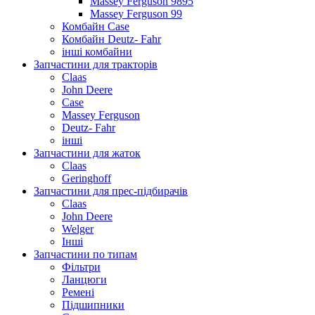
Massey Ferguson 9895
Massey Ferguson 99
Комбайн Case
Комбайн Deutz- Fahr
інші комбайни
Запчастини для тракторів
Claas
John Deere
Case
Massey Ferguson
Deutz- Fahr
інші
Запчастини для жаток
Claas
Geringhoff
Запчастини для прес-підбирачів
Claas
John Deere
Welger
Інші
Запчастини по типам
Фільтри
Ланцюги
Ремені
Підшипники