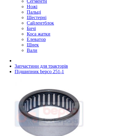
Сегменти
Ножі
Пальці
Шестерні
Сайлентблок
Бичі
Коса жатки
Елеватор
Шнек
Вали
Запчастини для тракторів
Підшипник bepco 251-1