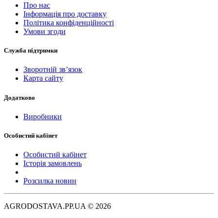
Про нас
Інформація про доставку
Політика конфіденційності
Умови згоди
Служба підтримки
Зворотній зв’язок
Карта сайту
Додатково
Виробники
Особистий кабінет
Особистий кабінет
Історія замовлень
Розсилка новин
AGRODOSTAVA.PP.UA © 2026