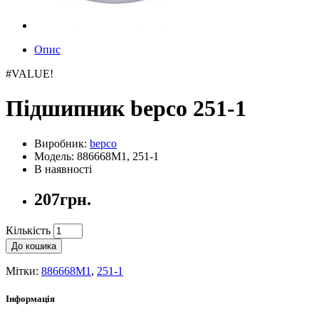
Опис
#VALUE!
Підшипник bepco 251-1
Виробник:
bepco
Модель: 886668M1, 251-1
В наявності
207грн.
Кількість
До кошика
Мітки:
886668M1
,
251-1
Інформація