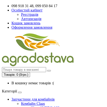
098 918 31 48, 099 050 84 17
Особистий кабінет
Реєстрація
Авторизація
Кошик замовлень
Оформлення замовлення
Товарів: 0 (0грн.)
В кошику немає товарів :(
Категорії
Запчастини для комбайнів
Комбайн Claas