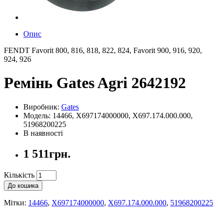
Опис
FENDT Favorit 800, 816, 818, 822, 824, Favorit 900, 916, 920,
924, 926
Ремінь Gates Agri 2642192
Виробник:
Gates
Модель: 14466, X697174000000, X697.174.000.000,
51968200225
В наявності
1 511грн.
Кількість
До кошика
Мітки:
14466
,
X697174000000
,
X697.174.000.000
,
51968200225