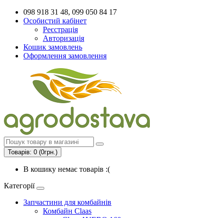
098 918 31 48, 099 050 84 17
Особистий кабінет
Реєстрація
Авторизація
Кошик замовлень
Оформлення замовлення
Товарів: 0 (0грн.)
В кошику немає товарів :(
Категорії
Запчастини для комбайнів
Комбайн Claas