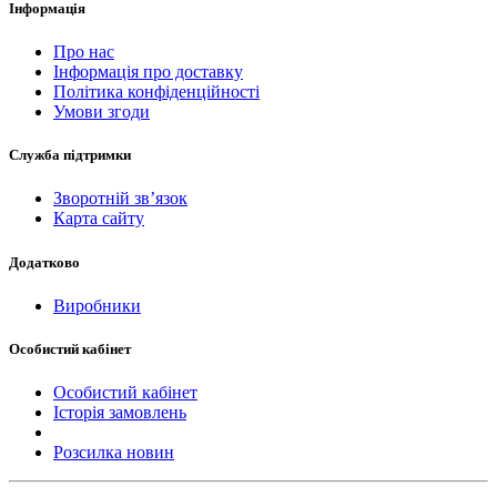
Інформація
Про нас
Інформація про доставку
Політика конфіденційності
Умови згоди
Служба підтримки
Зворотній зв’язок
Карта сайту
Додатково
Виробники
Особистий кабінет
Особистий кабінет
Історія замовлень
Розсилка новин