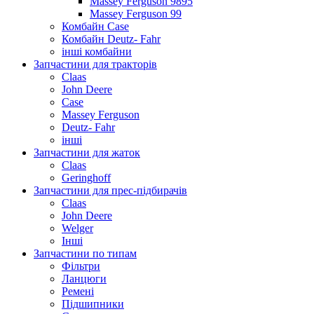
Massey Ferguson 9895
Massey Ferguson 99
Комбайн Case
Комбайн Deutz- Fahr
інші комбайни
Запчастини для тракторів
Claas
John Deere
Case
Massey Ferguson
Deutz- Fahr
інші
Запчастини для жаток
Claas
Geringhoff
Запчастини для прес-підбирачів
Claas
John Deere
Welger
Інші
Запчастини по типам
Фільтри
Ланцюги
Ремені
Підшипники