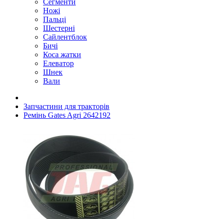
Сегменти
Ножі
Пальці
Шестерні
Сайлентблок
Бичі
Коса жатки
Елеватор
Шнек
Вали
Запчастини для тракторів
Ремінь Gates Agri 2642192