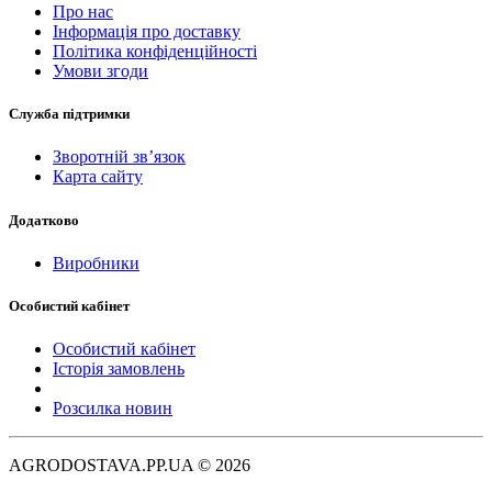
Про нас
Інформація про доставку
Політика конфіденційності
Умови згоди
Служба підтримки
Зворотній зв’язок
Карта сайту
Додатково
Виробники
Особистий кабінет
Особистий кабінет
Історія замовлень
Розсилка новин
AGRODOSTAVA.PP.UA © 2026