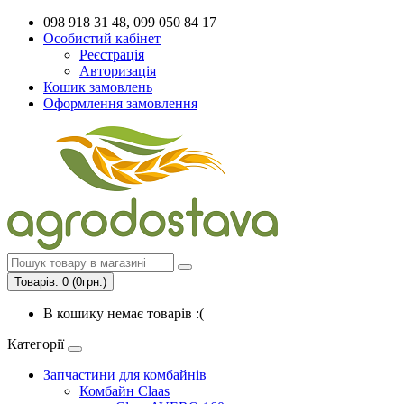
098 918 31 48, 099 050 84 17
Особистий кабінет
Реєстрація
Авторизація
Кошик замовлень
Оформлення замовлення
Товарів: 0 (0грн.)
В кошику немає товарів :(
Категорії
Запчастини для комбайнів
Комбайн Claas