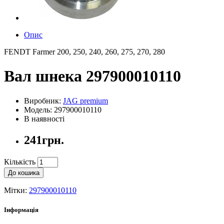
Опис
FENDT Farmer 200, 250, 240, 260, 275, 270, 280
Вал шнека 297900010110
Виробник:
JAG premium
Модель: 297900010110
В наявності
241грн.
Кількість
До кошика
Мітки:
297900010110
Інформація