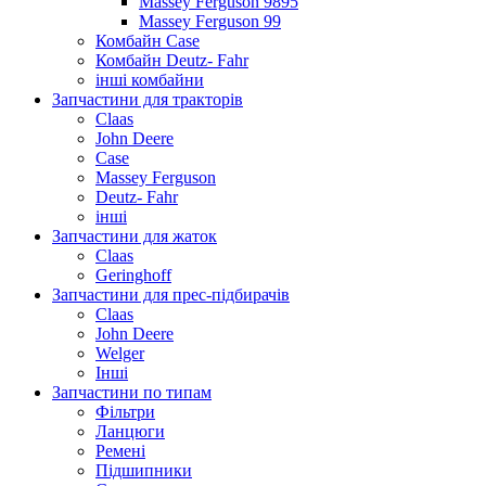
Massey Ferguson 9895
Massey Ferguson 99
Комбайн Case
Комбайн Deutz- Fahr
інші комбайни
Запчастини для тракторів
Claas
John Deere
Case
Massey Ferguson
Deutz- Fahr
інші
Запчастини для жаток
Claas
Geringhoff
Запчастини для прес-підбирачів
Claas
John Deere
Welger
Інші
Запчастини по типам
Фільтри
Ланцюги
Ремені
Підшипники