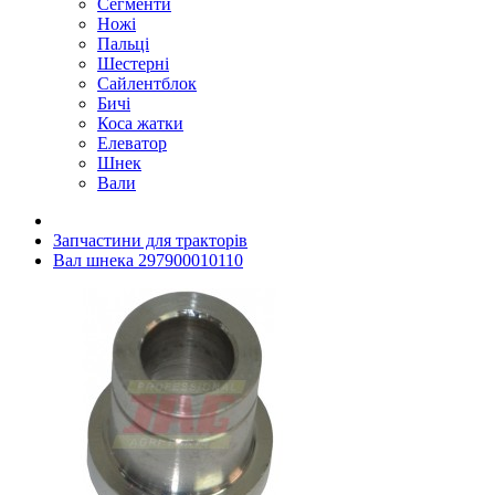
Сегменти
Ножі
Пальці
Шестерні
Сайлентблок
Бичі
Коса жатки
Елеватор
Шнек
Вали
Запчастини для тракторів
Вал шнека 297900010110