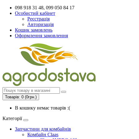
098 918 31 48, 099 050 84 17
Особистий кабінет
Реєстрація
Авторизація
Кошик замовлень
Оформлення замовлення
Товарів: 0 (0грн.)
В кошику немає товарів :(
Категорії
Запчастини для комбайнів
Комбайн Claas