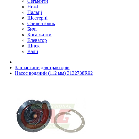
Сегменти
Ножі
Пальці
Шестерні
Сайлентблок
Бичі
Коса жатки
Елеватор
Шнек
Вали
Запчастини для тракторів
Насос водяний (112 мм) 3132738R92