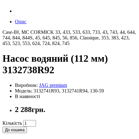
Опис
Case-IH, MC CORMICK 33, 433, 533, 633, 733, 43, 743, 44, 644,
744, 844, 844S, 45, 645, 845, 56, 856, Classique, 353, 383, 423,
453, 523, 553, 624, 724, 824, 745
Насос водяний (112 мм)
3132738R92
Виробник:
JAG premium
Модель: 3132741R93, 3132741R94, 130-59
В наявності
2 288грн.
Кількість
До кошика