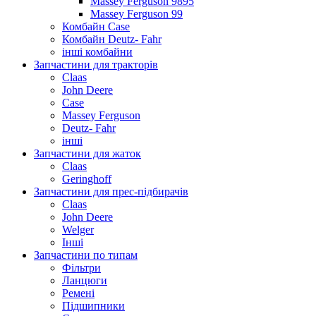
Massey Ferguson 9895
Massey Ferguson 99
Комбайн Case
Комбайн Deutz- Fahr
інші комбайни
Запчастини для тракторів
Claas
John Deere
Case
Massey Ferguson
Deutz- Fahr
інші
Запчастини для жаток
Claas
Geringhoff
Запчастини для прес-підбирачів
Claas
John Deere
Welger
Інші
Запчастини по типам
Фільтри
Ланцюги
Ремені
Підшипники