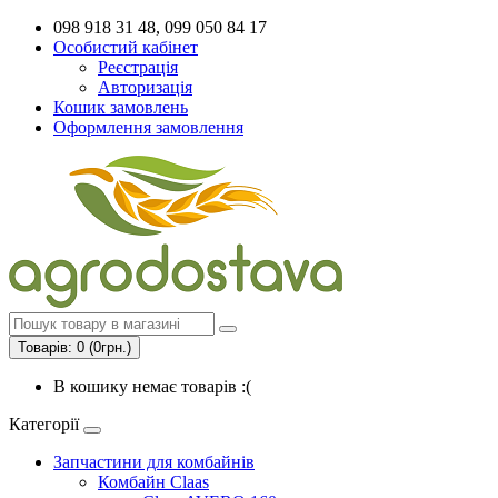
098 918 31 48, 099 050 84 17
Особистий кабінет
Реєстрація
Авторизація
Кошик замовлень
Оформлення замовлення
Товарів: 0 (0грн.)
В кошику немає товарів :(
Категорії
Запчастини для комбайнів
Комбайн Claas