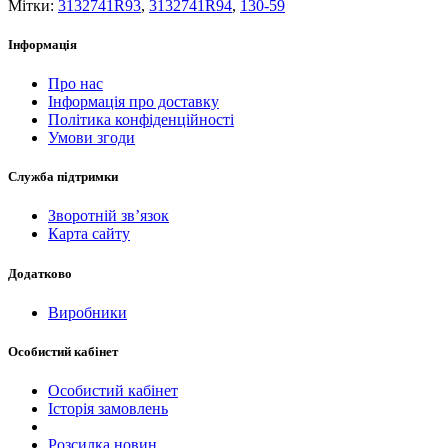
Мітки:
3132741R93
,
3132741R94
,
130-59
Інформація
Про нас
Інформація про доставку
Політика конфіденційності
Умови згоди
Служба підтримки
Зворотній зв’язок
Карта сайту
Додатково
Виробники
Особистий кабінет
Особистий кабінет
Історія замовлень
Розсилка новин