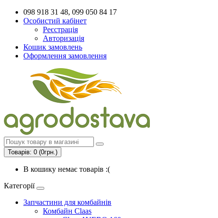
098 918 31 48, 099 050 84 17
Особистий кабінет
Реєстрація
Авторизація
Кошик замовлень
Оформлення замовлення
Товарів: 0 (0грн.)
В кошику немає товарів :(
Категорії
Запчастини для комбайнів
Комбайн Claas