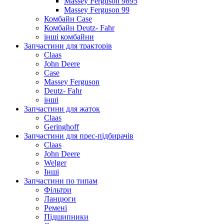
Massey Ferguson 9895
Massey Ferguson 99
Комбайн Case
Комбайн Deutz- Fahr
інші комбайни
Запчастини для тракторів
Claas
John Deere
Case
Massey Ferguson
Deutz- Fahr
інші
Запчастини для жаток
Claas
Geringhoff
Запчастини для прес-підбирачів
Claas
John Deere
Welger
Інші
Запчастини по типам
Фільтри
Ланцюги
Ремені
Підшипники