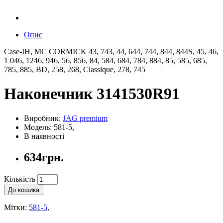
Опис
Case-IH, MC CORMICK 43, 743, 44, 644, 744, 844, 844S, 45, 46,
1 046, 1246, 946, 56, 856, 84, 584, 684, 784, 884, 85, 585, 685,
785, 885, BD, 258, 268, Classique, 278, 745
Наконечник 3141530R91
Виробник:
JAG premium
Модель: 581-5,
В наявності
634грн.
Кількість
До кошика
Мітки:
581-5
,