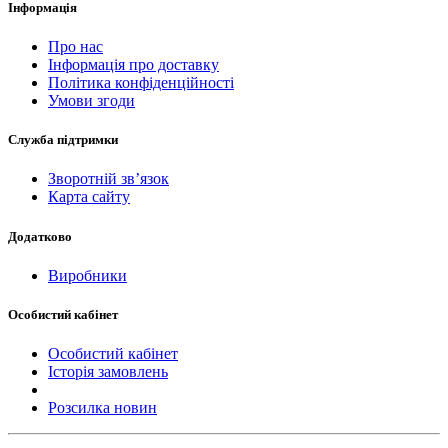
Інформація
Про нас
Інформація про доставку
Політика конфіденційності
Умови згоди
Служба підтримки
Зворотній зв’язок
Карта сайту
Додатково
Виробники
Особистий кабінет
Особистий кабінет
Історія замовлень
Розсилка новин