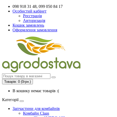
098 918 31 48, 099 050 84 17
Особистий кабінет
Реєстрація
Авторизація
Кошик замовлень
Оформлення замовлення
Товарів: 0 (0грн.)
В кошику немає товарів :(
Категорії
Запчастини для комбайнів
Комбайн Claas