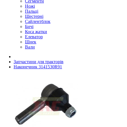
Сегменти
Ножі
Пальці
Шестерні
Сайлентблок
Бичі
Коса жатки
Елеватор
Шнек
Вали
Запчастини для тракторів
Наконечник 3141530R91