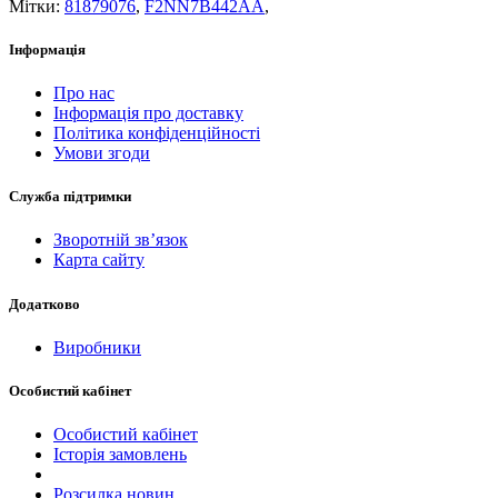
Мітки:
81879076
,
F2NN7B442AA
,
Інформація
Про нас
Інформація про доставку
Політика конфіденційності
Умови згоди
Служба підтримки
Зворотній зв’язок
Карта сайту
Додатково
Виробники
Особистий кабінет
Особистий кабінет
Історія замовлень
Розсилка новин