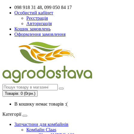
098 918 31 48, 099 050 84 17
Особистий кабінет
Реєстрація
Авторизація
Кошик замовлень
Оформлення замовлення
Товарів: 0 (0грн.)
В кошику немає товарів :(
Категорії
Запчастини для комбайнів
Комбайн Claas