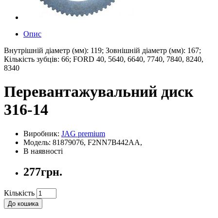
Опис
Внутрішній діаметр (мм): 119; Зовнішній діаметр (мм): 167;
Кількість зубців: 66; FORD 40, 5640, 6640, 7740, 7840, 8240,
8340
Перевантажувальний диск
316-14
Виробник:
JAG premium
Модель: 81879076, F2NN7B442AA,
В наявності
277грн.
Кількість
До кошика