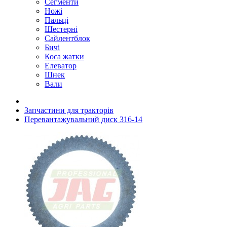
Сегменти
Ножі
Пальці
Шестерні
Сайлентблок
Бичі
Коса жатки
Елеватор
Шнек
Вали
Запчастини для тракторів
Перевантажувальний диск 316-14