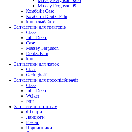
Massey Ferguson 9895
Massey Ferguson 99
Комбайн Case
Комбайн Deutz- Fahr
інші комбайни
Запчастини для тракторів
Claas
John Deere
Case
Massey Ferguson
Deutz- Fahr
інші
Запчастини для жаток
Claas
Geringhoff
Запчастини для прес-підбирачів
Claas
John Deere
Welger
Інші
Запчастини по типам
Фільтри
Ланцюги
Ремені
Підшипники