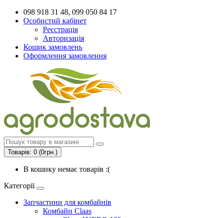
098 918 31 48, 099 050 84 17
Особистий кабінет
Реєстрація
Авторизація
Кошик замовлень
Оформлення замовлення
Товарів: 0 (0грн.)
В кошику немає товарів :(
Категорії
Запчастини для комбайнів
Комбайн Claas