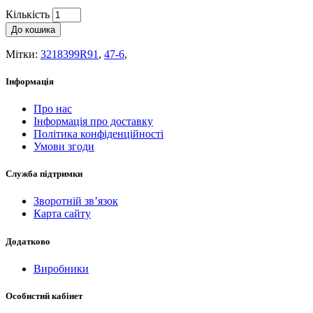
Кількість
До кошика
Мітки:
3218399R91
,
47-6
,
Інформація
Про нас
Інформація про доставку
Політика конфіденційності
Умови згоди
Служба підтримки
Зворотній зв’язок
Карта сайту
Додатково
Виробники
Особистий кабінет