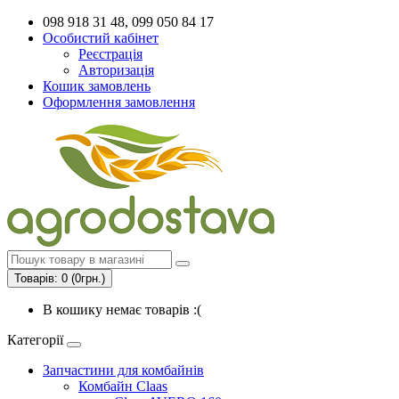
098 918 31 48, 099 050 84 17
Особистий кабінет
Реєстрація
Авторизація
Кошик замовлень
Оформлення замовлення
Товарів: 0 (0грн.)
В кошику немає товарів :(
Категорії
Запчастини для комбайнів
Комбайн Claas