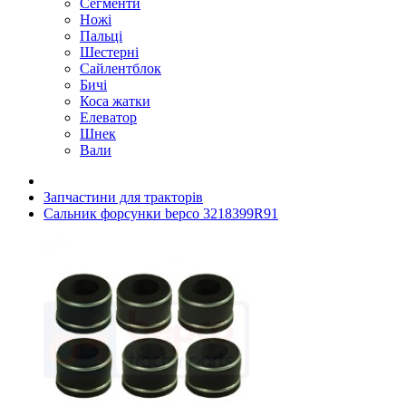
Сегменти
Ножі
Пальці
Шестерні
Сайлентблок
Бичі
Коса жатки
Елеватор
Шнек
Вали
Запчастини для тракторів
Сальник форсунки bepco 3218399R91