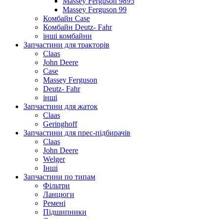
Massey Ferguson 9895
Massey Ferguson 99
Комбайн Case
Комбайн Deutz- Fahr
інші комбайни
Запчастини для тракторів
Claas
John Deere
Case
Massey Ferguson
Deutz- Fahr
інші
Запчастини для жаток
Claas
Geringhoff
Запчастини для прес-підбирачів
Claas
John Deere
Welger
Інші
Запчастини по типам
Фільтри
Ланцюги
Ремені
Підшипники