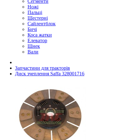
Сегменти
Ножі
Пальці
Шестерні
Сайлентблок
Бичі
Коса жатки
Елеватор
Шнек
Вали
Запчастини для тракторів
Диск зчеплення Saffa 328001716