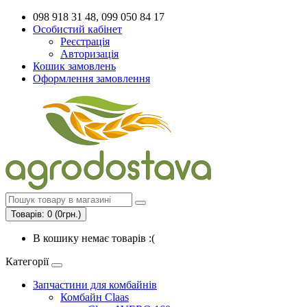
098 918 31 48, 099 050 84 17
Особистий кабінет
Реєстрація
Авторизація
Кошик замовлень
Оформлення замовлення
Товарів: 0 (0грн.)
В кошику немає товарів :(
Категорії
Запчастини для комбайнів
Комбайн Claas