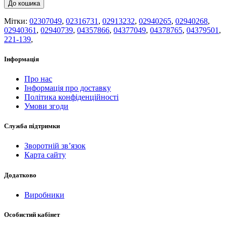
До кошика
Мітки:
02307049
,
02316731
,
02913232
,
02940265
,
02940268
,
02940361
,
02940739
,
04357866
,
04377049
,
04378765
,
04379501
,
221-139
,
Інформація
Про нас
Інформація про доставку
Політика конфіденційності
Умови згоди
Служба підтримки
Зворотній зв’язок
Карта сайту
Додатково
Виробники
Особистий кабінет