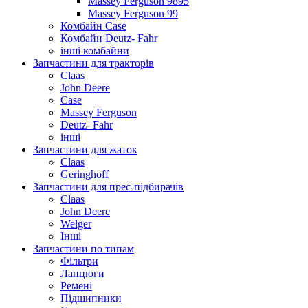
Massey Ferguson 9895
Massey Ferguson 99
Комбайн Case
Комбайн Deutz- Fahr
інші комбайни
Запчастини для тракторів
Claas
John Deere
Case
Massey Ferguson
Deutz- Fahr
інші
Запчастини для жаток
Claas
Geringhoff
Запчастини для прес-підбирачів
Claas
John Deere
Welger
Інші
Запчастини по типам
Фільтри
Ланцюги
Ремені
Підшипники