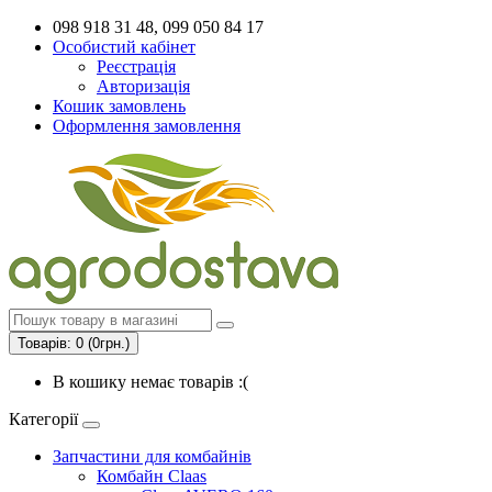
098 918 31 48, 099 050 84 17
Особистий кабінет
Реєстрація
Авторизація
Кошик замовлень
Оформлення замовлення
Товарів: 0 (0грн.)
В кошику немає товарів :(
Категорії
Запчастини для комбайнів
Комбайн Claas