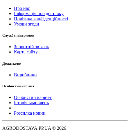
Про нас
Інформація про доставку
Політика конфіденційності
Умови згоди
Служба підтримки
Зворотній зв’язок
Карта сайту
Додатково
Виробники
Особистий кабінет
Особистий кабінет
Історія замовлень
Розсилка новин
AGRODOSTAVA.PP.UA © 2026