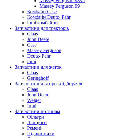
Massey Ferguson 9895
Massey Ferguson 99
Комбайн Case
Комбайн Deutz- Fahr
інші комбайни
Запчастини для тракторів
Claas
John Deere
Case
Massey Ferguson
Deutz- Fahr
інші
Запчастини для жаток
Claas
Geringhoff
Запчастини для прес-підбирачів
Claas
John Deere
Welger
Інші
Запчастини по типам
Фільтри
Ланцюги
Ремені
Підшипники