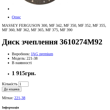
Опис
MASSEY FERGUSON 300, MF 342, MF 350, MF 352, MF 355,
MF 360, MF 362, MF 365, MF 375, MF 390
Диск зчеплення 3610274M92
Виробник:
JAG premium
Модель: 221-38
В наявності
1 915грн.
Кількість
До кошика
Мітки:
221-38
Інформація