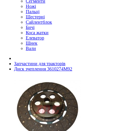
Сегменти
Ножі
Пальці
Шестерні
Сайлентблок
Бичі
Коса жатки
Елеватор
Шнек
Вали
Запчастини для тракторів
Диск зчеплення 3610274M92