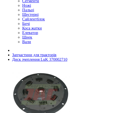
Сегменти
Ножі
Пальці
Шестерні
Сайлентблок
Бичі
Коса жатки
Елеватор
Шнек
Вали
Запчастини для тракторів
Диск зчеплення LuK 370002710