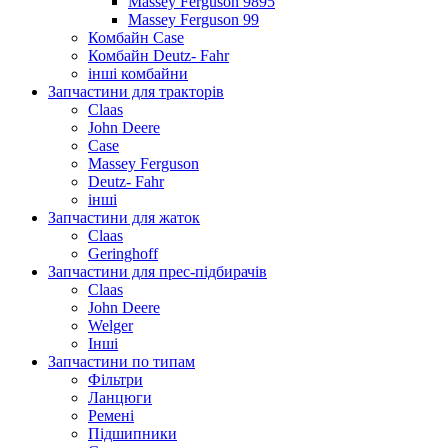
Massey Ferguson 9895
Massey Ferguson 99
Комбайн Case
Комбайн Deutz- Fahr
інші комбайни
Запчастини для тракторів
Claas
John Deere
Case
Massey Ferguson
Deutz- Fahr
інші
Запчастини для жаток
Claas
Geringhoff
Запчастини для прес-підбирачів
Claas
John Deere
Welger
Інші
Запчастини по типам
Фільтри
Ланцюги
Ремені
Підшипники