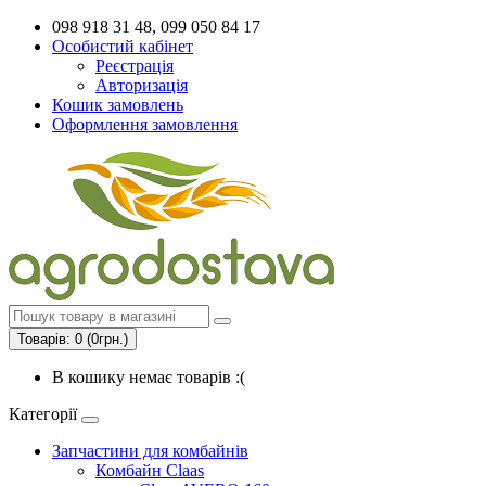
098 918 31 48, 099 050 84 17
Особистий кабінет
Реєстрація
Авторизація
Кошик замовлень
Оформлення замовлення
Товарів: 0 (0грн.)
В кошику немає товарів :(
Категорії
Запчастини для комбайнів
Комбайн Claas