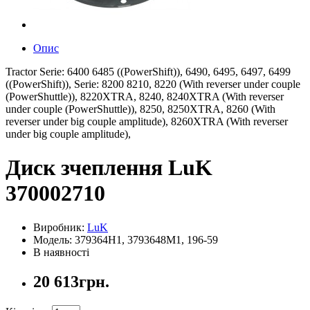
Опис
Tractor Serie: 6400 6485 ((PowerShift)), 6490, 6495, 6497, 6499
((PowerShift)), Serie: 8200 8210, 8220 (With reverser under couple
(PowerShuttle)), 8220XTRA, 8240, 8240XTRA (With reverser
under couple (PowerShuttle)), 8250, 8250XTRA, 8260 (With
reverser under big couple amplitude), 8260XTRA (With reverser
under big couple amplitude),
Диск зчеплення LuK
370002710
Виробник:
LuK
Модель: 379364H1, 3793648M1, 196-59
В наявності
20 613грн.