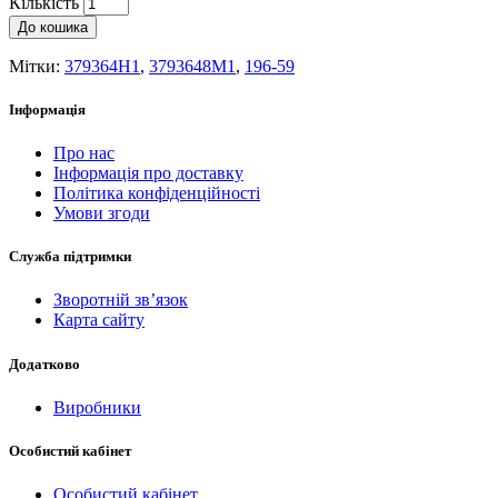
Кількість
До кошика
Мітки:
379364H1
,
3793648M1
,
196-59
Інформація
Про нас
Інформація про доставку
Політика конфіденційності
Умови згоди
Служба підтримки
Зворотній зв’язок
Карта сайту
Додатково
Виробники
Особистий кабінет
Особистий кабінет