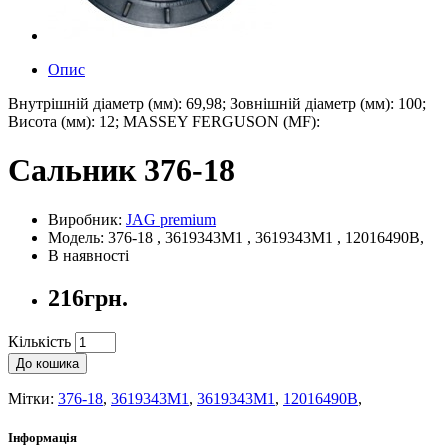
Опис
Внутрішній діаметр (мм): 69,98; Зовнішній діаметр (мм): 100;
Висота (мм): 12; MASSEY FERGUSON (MF):
Сальник 376-18
Виробник:
JAG premium
Модель: 376-18 , 3619343M1 , 3619343M1 , 12016490B,
В наявності
216грн.
Кількість
До кошика
Мітки:
376-18
,
3619343M1
,
3619343M1
,
12016490B
,
Інформація