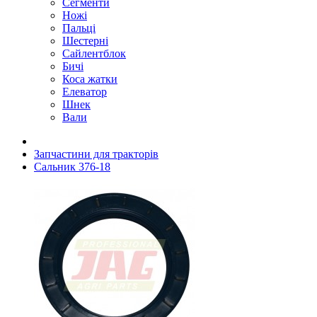
Сегменти
Ножі
Пальці
Шестерні
Сайлентблок
Бичі
Коса жатки
Елеватор
Шнек
Вали
Запчастини для тракторів
Сальник 376-18