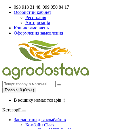
098 918 31 48, 099 050 84 17
Особистий кабінет
Реєстрація
Авторизація
Кошик замовлень
Оформлення замовлення
Товарів: 0 (0грн.)
В кошику немає товарів :(
Категорії
Запчастини для комбайнів
Комбайн Claas