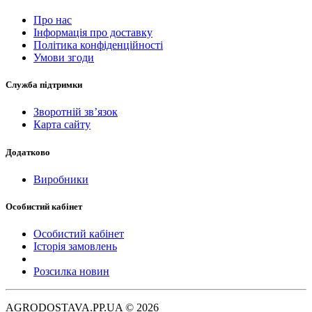
Про нас
Інформація про доставку
Політика конфіденційності
Умови згоди
Служба підтримки
Зворотній зв’язок
Карта сайту
Додатково
Виробники
Особистий кабінет
Особистий кабінет
Історія замовлень
Розсилка новин
AGRODOSTAVA.PP.UA © 2026