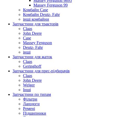
Massey Ferguson 9895
Massey Ferguson 99
Комбайн Case
Комбайн Deutz- Fahr
інші комбайни
Запчастини для тракторів
Claas
John Deere
Case
Massey Ferguson
Deutz- Fahr
інші
Запчастини для жаток
Claas
Geringhoff
Запчастини для прес-підбирачів
Claas
John Deere
Welger
Інші
Запчастини по типам
Фільтри
Ланцюги
Ремені
Підшипники