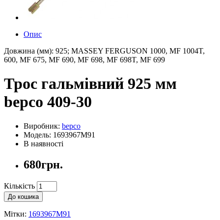
Опис
Довжина (мм): 925; MASSEY FERGUSON 1000, MF 1004T,
600, MF 675, MF 690, MF 698, MF 698T, MF 699
Трос гальмівний 925 мм
bepco 409-30
Виробник:
bepco
Модель: 1693967M91
В наявності
680грн.
Кількість
До кошика
Мітки:
1693967M91