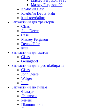
Massey Ferguson 9895
Massey Ferguson 99
Комбайн Case
Комбайн Deutz- Fahr
інші комбайни
Запчастини для тракторів
Claas
John Deere
Case
Massey Ferguson
Deutz- Fahr
інші
Запчастини для жаток
Claas
Geringhoff
Запчастини для прес-підбирачів
Claas
John Deere
Welger
Інші
Запчастини по типам
Фільтри
Ланцюги
Ремені
Підшипники