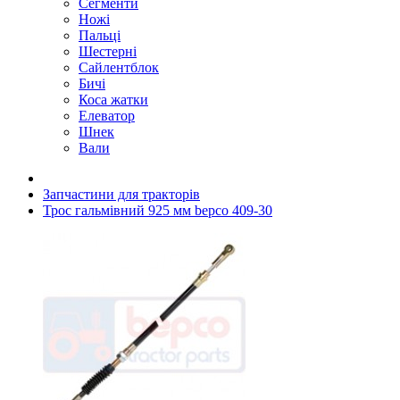
Сегменти
Ножі
Пальці
Шестерні
Сайлентблок
Бичі
Коса жатки
Елеватор
Шнек
Вали
Запчастини для тракторів
Трос гальмівний 925 мм bepco 409-30