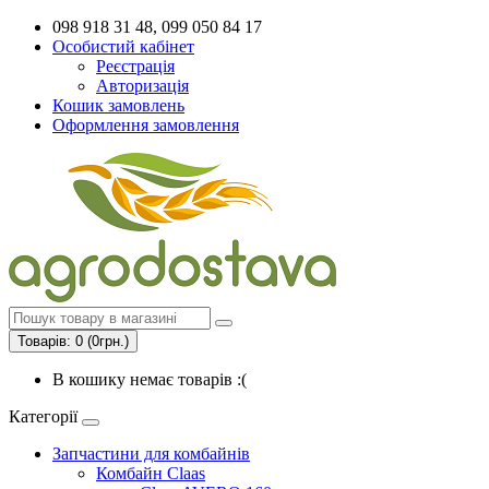
098 918 31 48, 099 050 84 17
Особистий кабінет
Реєстрація
Авторизація
Кошик замовлень
Оформлення замовлення
Товарів: 0 (0грн.)
В кошику немає товарів :(
Категорії
Запчастини для комбайнів
Комбайн Claas