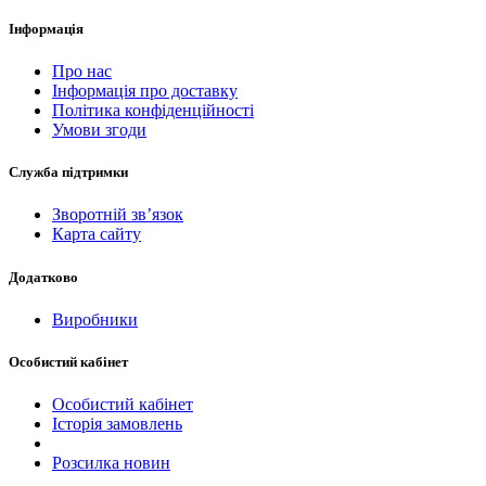
Інформація
Про нас
Інформація про доставку
Політика конфіденційності
Умови згоди
Служба підтримки
Зворотній зв’язок
Карта сайту
Додатково
Виробники
Особистий кабінет
Особистий кабінет
Історія замовлень
Розсилка новин