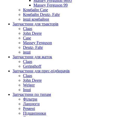
Massey Ferguson 9895
Massey Ferguson 99
Комбайн Case
Комбайн Deutz- Fahr
інші комбайни
Запчастини для тракторів
Claas
John Deere
Case
Massey Ferguson
Deutz- Fahr
інші
Запчастини для жаток
Claas
Geringhoff
Запчастини для прес-підбирачів
Claas
John Deere
Welger
Інші
Запчастини по типам
Фільтри
Ланцюги
Ремені
Підшипники