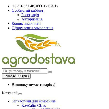
098 918 31 48, 099 050 84 17
Особистий кабінет
Реєстрація
Авторизація
Кошик замовлень
Оформлення замовлення
Товарів: 0 (0грн.)
В кошику немає товарів :(
Категорії
Запчастини для комбайнів
Комбайн Claas