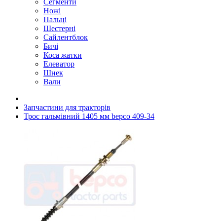
Сегменти
Ножі
Пальці
Шестерні
Сайлентблок
Бичі
Коса жатки
Елеватор
Шнек
Вали
Запчастини для тракторів
Трос гальмівний 1405 мм bepco 409-34