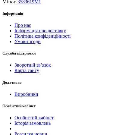
Мітки:
3583619M1
Інформація
Про нас
Інформація про доставку
Політика конфіденційності
Умови згоди
Служба підтримки
Зворотній зв’язок
Карта сайту
Додатково
Виробники
Особистий кабінет
Особистий кабінет
Історія замовлень
Розсилка новин