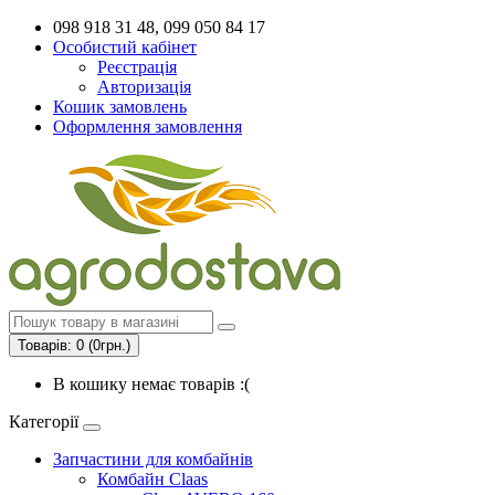
098 918 31 48, 099 050 84 17
Особистий кабінет
Реєстрація
Авторизація
Кошик замовлень
Оформлення замовлення
Товарів: 0 (0грн.)
В кошику немає товарів :(
Категорії
Запчастини для комбайнів
Комбайн Claas