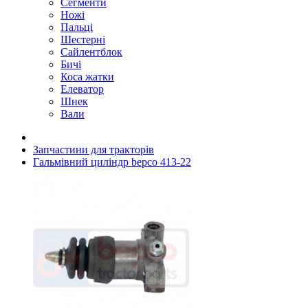
Сегменти
Ножі
Пальці
Шестерні
Сайлентблок
Бичі
Коса жатки
Елеватор
Шнек
Вали
Запчастини для тракторів
Гальмівний циліндр bepco 413-22