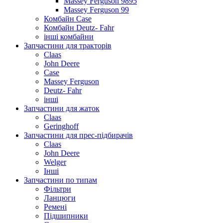
Massey Ferguson 9895
Massey Ferguson 99
Комбайн Case
Комбайн Deutz- Fahr
інші комбайни
Запчастини для тракторів
Claas
John Deere
Case
Massey Ferguson
Deutz- Fahr
інші
Запчастини для жаток
Claas
Geringhoff
Запчастини для прес-підбирачів
Claas
John Deere
Welger
Інші
Запчастини по типам
Фільтри
Ланцюги
Ремені
Підшипники