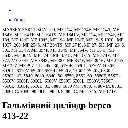
Опис
MASSEY FERGUSON 100, MF 154, MF 154F, MF 154S, MF
154V, MF 164TF, MF 164TS, MF 164TV, MF 174, MF 174F, MF
184, MF 184F, MF 184S, MF 194, MF 194F, MF 194S 1000 , MF
1007, 200, MF 254S, MF 264TS, MF 274S, MF 274SK, MF 294S,
300, MF 334V, MF 354F, MF 354S, MF 354V, MF 364F, MF
364S, MF 364V, MF 374F, MF 374H, MF 374S, MF 374V, MF
377, MF 384F, MF 384S, MF 387, MF 394F, MF 394H, MF 394S,
MF 397, MF 397T, Landini 30, 5530F, 5530L, 5530V, 6030F,
6030L, 6030V, 6530F, 6530L, 6530V, 7530F, 7530L, 8530F,
8530L, 40, 5840, 6040, 6840, 50, 6550, 8550, 60, 5560F, 5560L,
5560V, 6060F, 6060L, 6060V, 6560F, 6560L, 6560V, 7560F,
7560L, 8560F, 8560L, 80, 6880, 6880VM, 7880, 7880VM, 8880,
8880HC, 9080, 9080HC, 9880, 9880HC, MF 174S, MF 174V
Гальмівний циліндр bepco
413-22