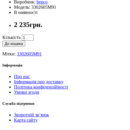
Виробник:
bepco
Модель: 3302605M91
В наявності
2 235грн.
Кількість
До кошика
Мітки:
3302605M91
Інформація
Про нас
Інформація про доставку
Політика конфіденційності
Умови згоди
Служба підтримки
Зворотній зв’язок
Карта сайту