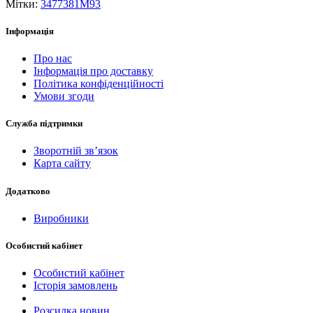
Мітки:
3477381M93
Інформація
Про нас
Інформація про доставку
Політика конфіденційності
Умови згоди
Служба підтримки
Зворотній зв’язок
Карта сайту
Додатково
Виробники
Особистий кабінет
Особистий кабінет
Історія замовлень
Розсилка новин