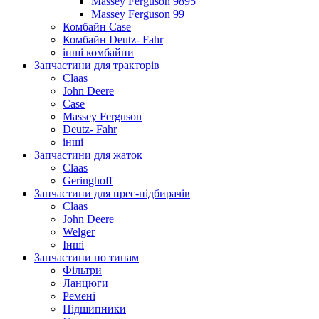
Massey Ferguson 9895
Massey Ferguson 99
Комбайн Case
Комбайн Deutz- Fahr
інші комбайни
Запчастини для тракторів
Claas
John Deere
Case
Massey Ferguson
Deutz- Fahr
інші
Запчастини для жаток
Claas
Geringhoff
Запчастини для прес-підбирачів
Claas
John Deere
Welger
Інші
Запчастини по типам
Фільтри
Ланцюги
Ремені
Підшипники