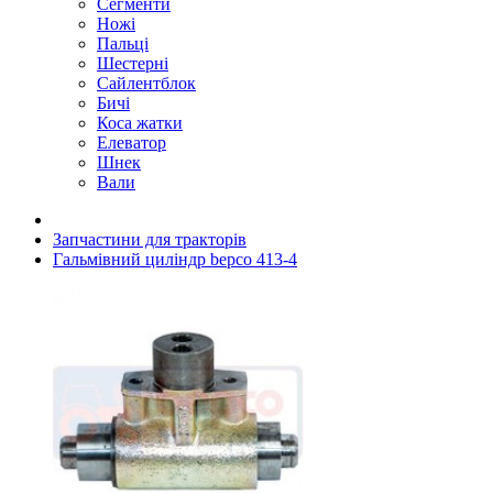
Сегменти
Ножі
Пальці
Шестерні
Сайлентблок
Бичі
Коса жатки
Елеватор
Шнек
Вали
Запчастини для тракторів
Гальмівний циліндр bepco 413-4