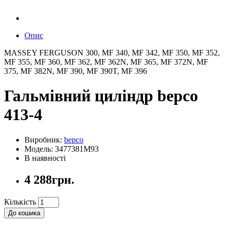
Опис
MASSEY FERGUSON 300, MF 340, MF 342, MF 350, MF 352,
MF 355, MF 360, MF 362, MF 362N, MF 365, MF 372N, MF
375, MF 382N, MF 390, MF 390T, MF 396
Гальмівний циліндр bepco
413-4
Виробник:
bepco
Модель: 3477381M93
В наявності
4 288грн.
Кількість
До кошика