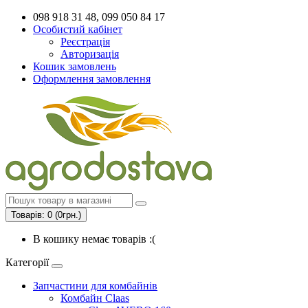
098 918 31 48, 099 050 84 17
Особистий кабінет
Реєстрація
Авторизація
Кошик замовлень
Оформлення замовлення
Товарів: 0 (0грн.)
В кошику немає товарів :(
Категорії
Запчастини для комбайнів
Комбайн Claas