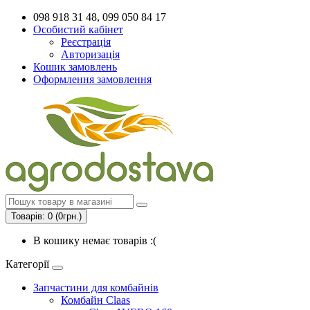
098 918 31 48, 099 050 84 17
Особистий кабінет
Реєстрація
Авторизація
Кошик замовлень
Оформлення замовлення
Товарів: 0 (0грн.)
В кошику немає товарів :(
Категорії
Запчастини для комбайнів
Комбайн Claas