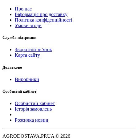
Про нас
Інформація про доставку
Політика конфіденційності
Умови згоди
Служба підтримки
Зворотній зв’язок
Карта сайту
Додатково
Виробники
Особистий кабінет
Особистий кабінет
Історія замовлень
Розсилка новин
AGRODOSTAVA.PP.UA © 2026