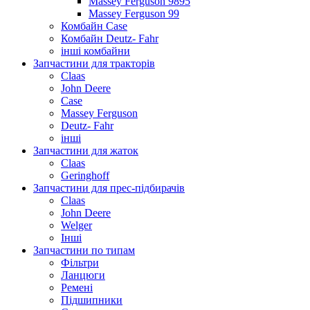
Massey Ferguson 9895
Massey Ferguson 99
Комбайн Case
Комбайн Deutz- Fahr
інші комбайни
Запчастини для тракторів
Claas
John Deere
Case
Massey Ferguson
Deutz- Fahr
інші
Запчастини для жаток
Claas
Geringhoff
Запчастини для прес-підбирачів
Claas
John Deere
Welger
Інші
Запчастини по типам
Фільтри
Ланцюги
Ремені
Підшипники