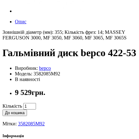
Опис
Зовнішній діаметр (мм): 355; Кількість фрез: 14; MASSEY
FERGUSON 3000, MF 3050, MF 3060, MF 3065, MF 3065S
Гальмівний диск bepco 422-53
Виробник:
bepco
Модель: 3582085M92
В наявності
9 529грн.
Кількість
До кошика
Мітки:
3582085M92
Інформація