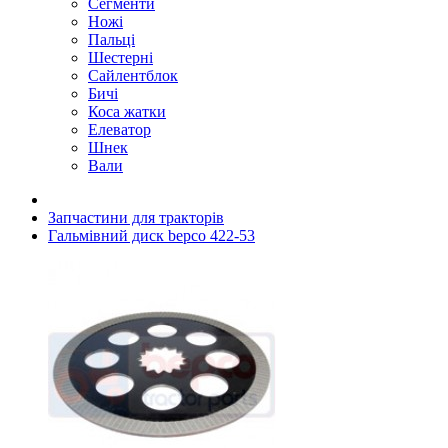
Сегменти
Ножі
Пальці
Шестерні
Сайлентблок
Бичі
Коса жатки
Елеватор
Шнек
Вали
Запчастини для тракторів
Гальмівний диск bepco 422-53