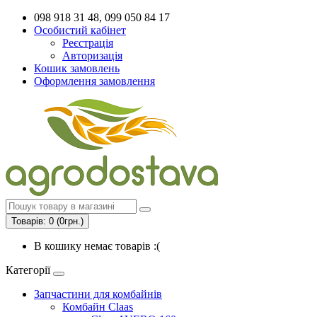
098 918 31 48, 099 050 84 17
Особистий кабінет
Реєстрація
Авторизація
Кошик замовлень
Оформлення замовлення
Товарів: 0 (0грн.)
В кошику немає товарів :(
Категорії
Запчастини для комбайнів
Комбайн Claas