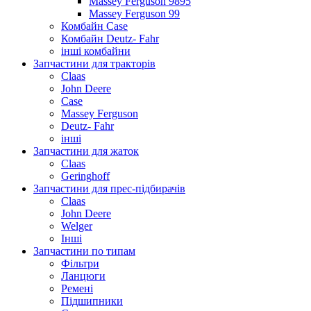
Massey Ferguson 9895
Massey Ferguson 99
Комбайн Case
Комбайн Deutz- Fahr
інші комбайни
Запчастини для тракторів
Claas
John Deere
Case
Massey Ferguson
Deutz- Fahr
інші
Запчастини для жаток
Claas
Geringhoff
Запчастини для прес-підбирачів
Claas
John Deere
Welger
Інші
Запчастини по типам
Фільтри
Ланцюги
Ремені
Підшипники