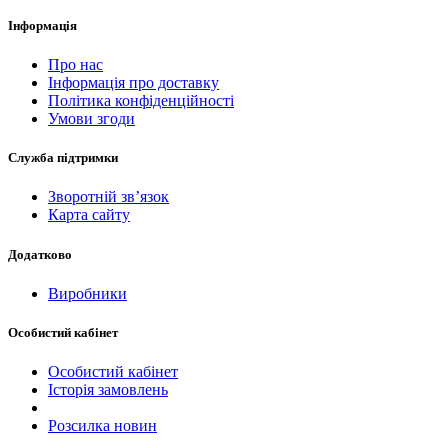
Інформація
Про нас
Інформація про доставку
Політика конфіденційності
Умови згоди
Служба підтримки
Зворотній зв’язок
Карта сайту
Додатково
Виробники
Особистий кабінет
Особистий кабінет
Історія замовлень
Розсилка новин