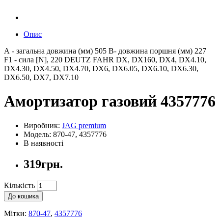
Опис
А - загальна довжина (мм) 505 B- довжина поршня (мм) 227
F1 - сила [N], 220 DEUTZ FAHR DX, DX160, DX4, DX4.10,
DX4.30, DX4.50, DX4.70, DX6, DX6.05, DX6.10, DX6.30,
DX6.50, DX7, DX7.10
Амортизатор газовий 4357776
Виробник:
JAG premium
Модель: 870-47, 4357776
В наявності
319грн.
Кількість
До кошика
Мітки:
870-47
,
4357776