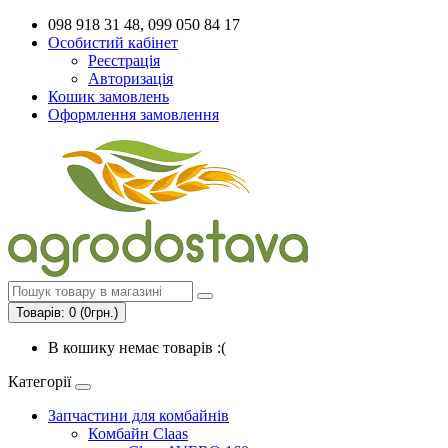
098 918 31 48, 099 050 84 17
Особистий кабінет
Реєстрація
Авторизація
Кошик замовлень
Оформлення замовлення
Товарів: 0 (0грн.)
В кошику немає товарів :(
Категорії
Запчастини для комбайнів
Комбайн Claas