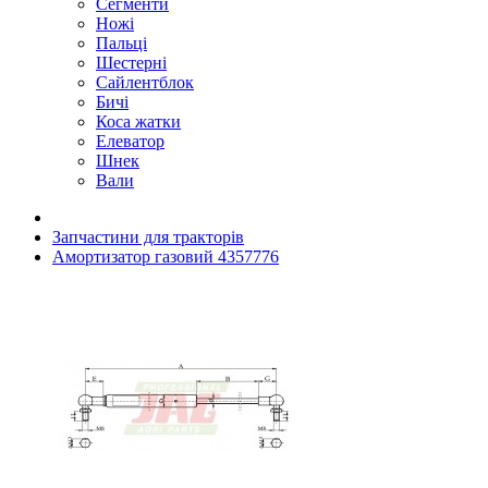
Сегменти
Ножі
Пальці
Шестерні
Сайлентблок
Бичі
Коса жатки
Елеватор
Шнек
Вали
Запчастини для тракторів
Амортизатор газовий 4357776