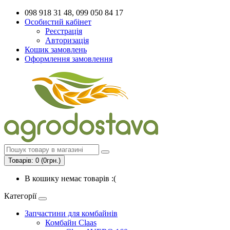
098 918 31 48, 099 050 84 17
Особистий кабінет
Реєстрація
Авторизація
Кошик замовлень
Оформлення замовлення
Товарів: 0 (0грн.)
В кошику немає товарів :(
Категорії
Запчастини для комбайнів
Комбайн Claas