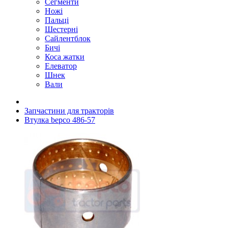
Сегменти
Ножі
Пальці
Шестерні
Сайлентблок
Бичі
Коса жатки
Елеватор
Шнек
Вали
Запчастини для тракторів
Втулка bepco 486-57