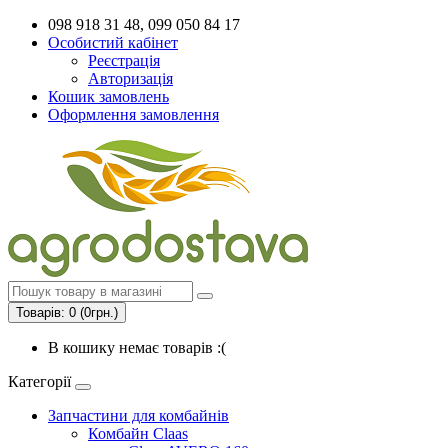
098 918 31 48, 099 050 84 17
Особистий кабінет
Реєстрація
Авторизація
Кошик замовлень
Оформлення замовлення
Товарів: 0 (0грн.)
В кошику немає товарів :(
Категорії
Запчастини для комбайнів
Комбайн Claas