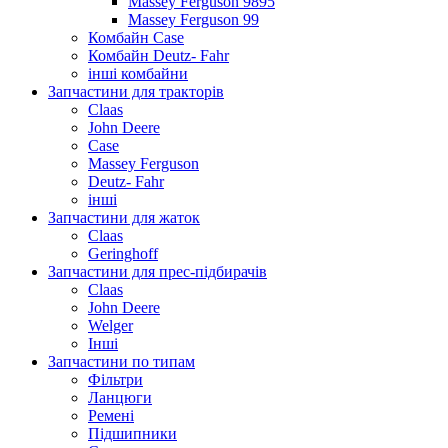
Massey Ferguson 9895
Massey Ferguson 99
Комбайн Case
Комбайн Deutz- Fahr
інші комбайни
Запчастини для тракторів
Claas
John Deere
Case
Massey Ferguson
Deutz- Fahr
інші
Запчастини для жаток
Claas
Geringhoff
Запчастини для прес-підбирачів
Claas
John Deere
Welger
Інші
Запчастини по типам
Фільтри
Ланцюги
Ремені
Підшипники