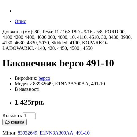
Опис
Довжина (мм): 80; Тема: 11 / 16X18D - 9/16 - 5/8; FORD 00,
4100 4200 4400, 4600 000, 4000, 10, 4110, 4610, 30, 3430, 3930,
4130, 4630, 4830, 5030, Skidded, 4190, KOPARKO-
ŁADOWARKI, 4140, 420, 4450, 4500 , 4550
Наконечник bepco 491-10
Виробник:
bepco
Модель: 83932649, E1NN3A300AA, 491-10
В наявності
1 425грн.
Кількість
До кошика
Мітки:
83932649
,
E1NN3A300AA
,
491-10