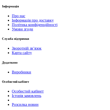
Інформація
Про нас
Інформація про доставку
Політика конфіденційності
Умови згоди
Служба підтримки
Зворотній зв’язок
Карта сайту
Додатково
Виробники
Особистий кабінет
Особистий кабінет
Історія замовлень
Розсилка новин