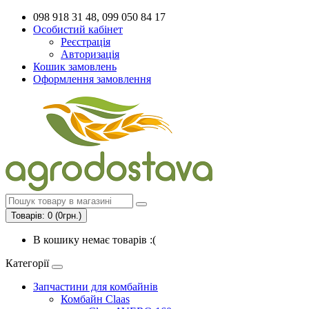
098 918 31 48, 099 050 84 17
Особистий кабінет
Реєстрація
Авторизація
Кошик замовлень
Оформлення замовлення
Товарів: 0 (0грн.)
В кошику немає товарів :(
Категорії
Запчастини для комбайнів
Комбайн Claas