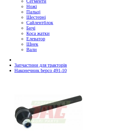
Сегменти
Ножі
Пальці
Шестерні
Сайлентблок
Бичі
Коса жатки
Елеватор
Шнек
Вали
Запчастини для тракторів
Наконечник bepco 491-10