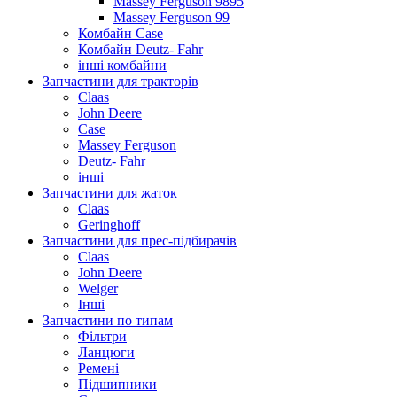
Massey Ferguson 9895
Massey Ferguson 99
Комбайн Case
Комбайн Deutz- Fahr
інші комбайни
Запчастини для тракторів
Claas
John Deere
Case
Massey Ferguson
Deutz- Fahr
інші
Запчастини для жаток
Claas
Geringhoff
Запчастини для прес-підбирачів
Claas
John Deere
Welger
Інші
Запчастини по типам
Фільтри
Ланцюги
Ремені
Підшипники