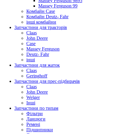
Massey Ferguson 9895
Massey Ferguson 99
Комбайн Case
Комбайн Deutz- Fahr
інші комбайни
Запчастини для тракторів
Claas
John Deere
Case
Massey Ferguson
Deutz- Fahr
інші
Запчастини для жаток
Claas
Geringhoff
Запчастини для прес-підбирачів
Claas
John Deere
Welger
Інші
Запчастини по типам
Фільтри
Ланцюги
Ремені
Підшипники