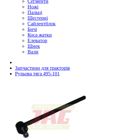
Сегменти
Ножі
Пальці
Шестерні
Сайлентблок
Бичі
Коса жатки
Елеватор
Шнек
Вали
Запчастини для тракторів
Рульова тяга 495-101