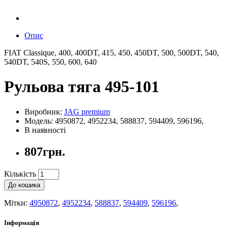
Опис
FIAT Classique, 400, 400DT, 415, 450, 450DT, 500, 500DT, 540,
540DT, 540S, 550, 600, 640
Рульова тяга 495-101
Виробник:
JAG premium
Модель: 4950872, 4952234, 588837, 594409, 596196,
В наявності
807грн.
Кількість
До кошика
Мітки:
4950872
,
4952234
,
588837
,
594409
,
596196
,
Інформація