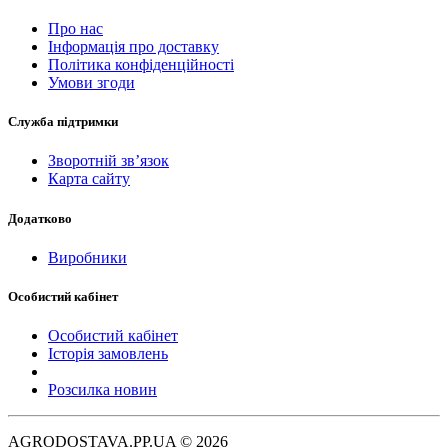
Про нас
Інформація про доставку
Політика конфіденційності
Умови згоди
Служба підтримки
Зворотній зв’язок
Карта сайту
Додатково
Виробники
Особистий кабінет
Особистий кабінет
Історія замовлень
Розсилка новин
AGRODOSTAVA.PP.UA © 2026