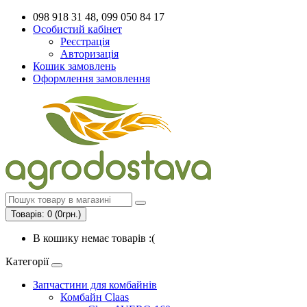
098 918 31 48, 099 050 84 17
Особистий кабінет
Реєстрація
Авторизація
Кошик замовлень
Оформлення замовлення
Товарів: 0 (0грн.)
В кошику немає товарів :(
Категорії
Запчастини для комбайнів
Комбайн Claas