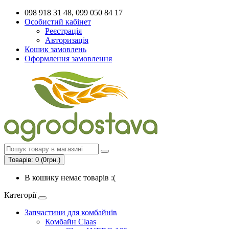
098 918 31 48, 099 050 84 17
Особистий кабінет
Реєстрація
Авторизація
Кошик замовлень
Оформлення замовлення
Товарів: 0 (0грн.)
В кошику немає товарів :(
Категорії
Запчастини для комбайнів
Комбайн Claas