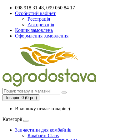
098 918 31 48, 099 050 84 17
Особистий кабінет
Реєстрація
Авторизація
Кошик замовлень
Оформлення замовлення
Товарів: 0 (0грн.)
В кошику немає товарів :(
Категорії
Запчастини для комбайнів
Комбайн Claas