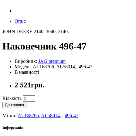
Опис
JOHN DEERE 2140, 3040, 3140,
Наконечник 496-47
Виробник:
JAG premium
Модель: AL168706, AL58014,, 496-47
В наявності
2 521грн.
Кількість
До кошика
Мітки:
AL168706
,
AL58014
,
,
496-47
Інформація