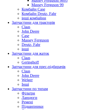
Massey Ferguson 9895
Massey Ferguson 99
Комбайн Case
Комбайн Deutz- Fahr
інші комбайни
Запчастини для тракторів
Claas
John Deere
Case
Massey Ferguson
Deutz- Fahr
інші
Запчастини для жаток
Claas
Geringhoff
Запчастини для прес-підбирачів
Claas
John Deere
Welger
Інші
Запчастини по типам
Фільтри
Ланцюги
Ремені
Підшипники