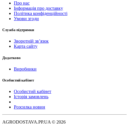
Про нас
Інформація про доставку
Політика конфіденційності
Умови згоди
Служба підтримки
Зворотній зв’язок
Карта сайту
Додатково
Виробники
Особистий кабінет
Особистий кабінет
Історія замовлень
Розсилка новин
AGRODOSTAVA.PP.UA © 2026