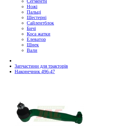
Сегменти
Ножі
Пальці
Шестерні
Сайлентблок
Бичі
Коса жатки
Елеватор
Шнек
Вали
Запчастини для тракторів
Наконечник 496-47