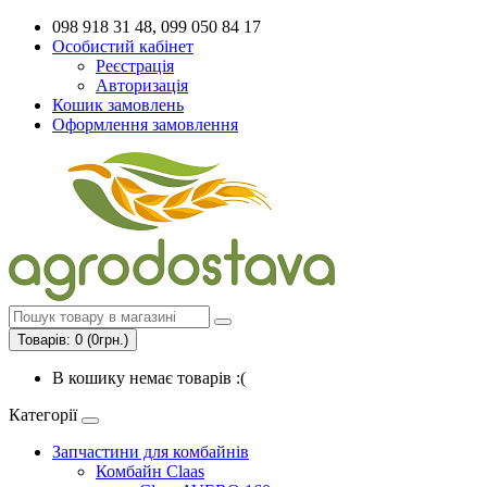
098 918 31 48, 099 050 84 17
Особистий кабінет
Реєстрація
Авторизація
Кошик замовлень
Оформлення замовлення
Товарів: 0 (0грн.)
В кошику немає товарів :(
Категорії
Запчастини для комбайнів
Комбайн Claas