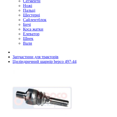
Сегменти
Ножі
Пальці
Шестерні
Сайлентблок
Бичі
Коса жатки
Елеватор
Шнек
Вали
Запчастини для тракторів
Циліндричний шарнір bepco 497-44