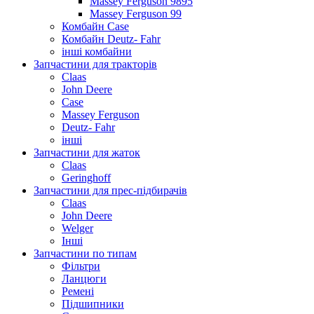
Massey Ferguson 9895
Massey Ferguson 99
Комбайн Case
Комбайн Deutz- Fahr
інші комбайни
Запчастини для тракторів
Claas
John Deere
Case
Massey Ferguson
Deutz- Fahr
інші
Запчастини для жаток
Claas
Geringhoff
Запчастини для прес-підбирачів
Claas
John Deere
Welger
Інші
Запчастини по типам
Фільтри
Ланцюги
Ремені
Підшипники