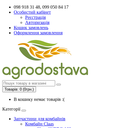
098 918 31 48, 099 050 84 17
Особистий кабінет
Реєстрація
Авторизація
Кошик замовлень
Оформлення замовлення
Товарів: 0 (0грн.)
В кошику немає товарів :(
Категорії
Запчастини для комбайнів
Комбайн Claas