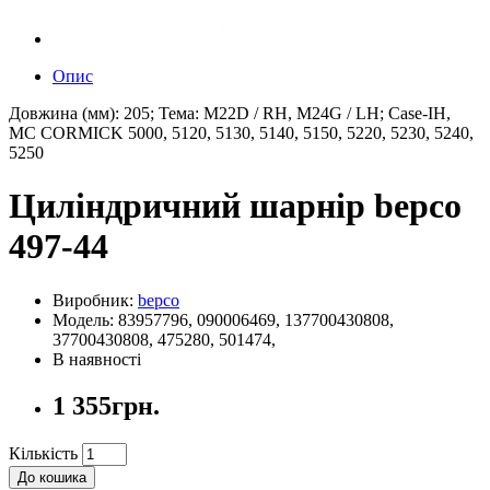
Опис
Довжина (мм): 205; Тема: M22D / RH, M24G / LH; Case-IH,
MC CORMICK 5000, 5120, 5130, 5140, 5150, 5220, 5230, 5240,
5250
Циліндричний шарнір bepco
497-44
Виробник:
bepco
Модель: 83957796, 090006469, 137700430808,
37700430808, 475280, 501474,
В наявності
1 355грн.
Кількість
До кошика