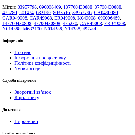
Мітки:
83957796
,
090006469
,
137700430808
,
37700430808
,
475280
,
501474
,
632190
,
8033516
,
83957796
,
CA0490080
,
CAR049008
,
CAR49008
,
ER049008
,
K049008
,
090006469
,
137700430808
,
37700430808
,
475280
,
CAR49008
,
ER049008
,
N014388
,
M632190
,
N014388
,
N14388
,
497-44
Інформація
Про нас
Інформація про доставку
Політика конфіденційності
Умови згоди
Служба підтримки
Зворотній зв’язок
Карта сайту
Додатково
Виробники
Особистий кабінет