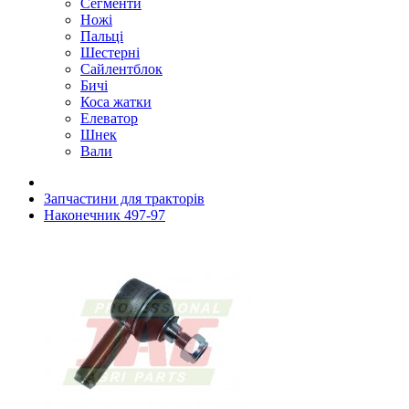
Сегменти
Ножі
Пальці
Шестерні
Сайлентблок
Бичі
Коса жатки
Елеватор
Шнек
Вали
Запчастини для тракторів
Наконечник 497-97