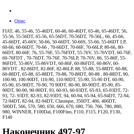
Опис
FIAT, 46, 55-46, 55-46DT, 60-46, 60-46DT, 65-46, 65-46DT, 56,
55-56, 55-56DT, 65-56, 65-56DT, 70-56DT, 70-56L, 66, 45-66,
45-66DT, 45-66V, 50-66, 50-66DT, 50-66S, 55-66, 55-66DT LP,
60-66, 60-66DT, 70-66 , 70-66DT, 70-66F, 70-66LP, 80-66, 80-
66DT, 80-66F, 76, 55-76F, 55-76FDT, 55-76V, 55-76VDT, 60-76F,
60-76FDT , 70-76DT, 70-76F, 70-76LP, 70-76V, 86, 55-86F, 55-
86FDT, 55-86V, 55-86VDT, 60-86F, 60-86FDT, 60-86V, 60-
86VDT , 82-86DT, 82-86F, 82-86LP, 88, 55-88, 55-88DT, 60-88,
60-88DT, 65-88, 65-88DT, 70-88, 70-88DT, 80-88 , 80-88DT, 90,
100-90, 100-90DT, 110-90, 110-90DT, 55-90, 55-90 DT, 60-90,
65-90, 65-90DT, 70-90, 70 90DT, 80-90, 80-90DT, 85-90, 85-
90DT, 90-90, 90-90DT, 93, 60-93, 60-93DT, 65-93, 65-93DT, 72-
93, 72- 93DT, 82-93, 82-93DT, 94, 60-94, 65-94, 65-94DT, 72-94,
72-94DT, 82-94, 82-94DT, Classique, 350DT, 466, 466DT,
500DT, 566, 570, 580, 650, 666, 670, 680, 750, 766, 780, 880,
980, WINNER, F100Dal, F100Fino, F110, F115, F120, F130,
F140
Наконечник 497-97