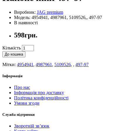
Виробник:
JAG premium
Модель: 4954941, 4987961, 5109526,, 497-97
В наявності
598грн.
Кількість
До кошика
Мітки:
4954941
,
4987961
,
5109526
,
,
497-97
Інформація
Про нас
Інформація про доставку
Політика конфіденційності
Умови згоди
Служба підтримки
Зворотній зв’язок