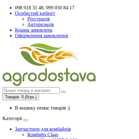
098 918 31 48, 099 050 84 17
Особистий кабінет
Реєстрація
Авторизація
Кошик замовлень
Оформлення замовлення
Товарів: 0 (0грн.)
В кошику немає товарів :(
Категорії
Запчастини для комбайнів
Комбайн Claas