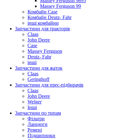
Massey Ferguson 9895
Massey Ferguson 99
Комбайн Case
Комбайн Deutz- Fahr
інші комбайни
Запчастини для тракторів
Claas
John Deere
Case
Massey Ferguson
Deutz- Fahr
інші
Запчастини для жаток
Claas
Geringhoff
Запчастини для прес-підбирачів
Claas
John Deere
Welger
Інші
Запчастини по типам
Фільтри
Ланцюги
Ремені
Підшипники