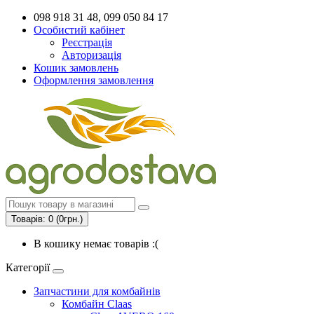
098 918 31 48, 099 050 84 17
Особистий кабінет
Реєстрація
Авторизація
Кошик замовлень
Оформлення замовлення
Товарів: 0 (0грн.)
В кошику немає товарів :(
Категорії
Запчастини для комбайнів
Комбайн Claas