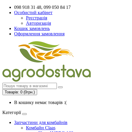
098 918 31 48, 099 050 84 17
Особистий кабінет
Реєстрація
Авторизація
Кошик замовлень
Оформлення замовлення
Товарів: 0 (0грн.)
В кошику немає товарів :(
Категорії
Запчастини для комбайнів
Комбайн Claas