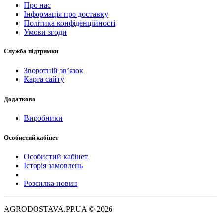
Про нас
Інформація про доставку
Політика конфіденційності
Умови згоди
Служба підтримки
Зворотній зв’язок
Карта сайту
Додатково
Виробники
Особистий кабінет
Особистий кабінет
Історія замовлень
Розсилка новин
AGRODOSTAVA.PP.UA © 2026