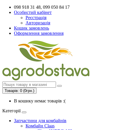
098 918 31 48, 099 050 84 17
Особистий кабінет
Реєстрація
Авторизація
Кошик замовлень
Оформлення замовлення
Товарів: 0 (0грн.)
В кошику немає товарів :(
Категорії
Запчастини для комбайнів
Комбайн Claas