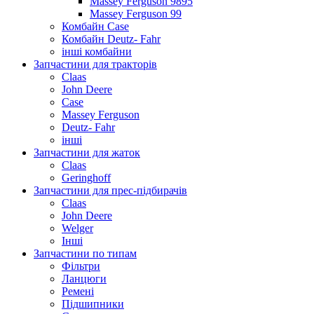
Massey Ferguson 9895
Massey Ferguson 99
Комбайн Case
Комбайн Deutz- Fahr
інші комбайни
Запчастини для тракторів
Claas
John Deere
Case
Massey Ferguson
Deutz- Fahr
інші
Запчастини для жаток
Claas
Geringhoff
Запчастини для прес-підбирачів
Claas
John Deere
Welger
Інші
Запчастини по типам
Фільтри
Ланцюги
Ремені
Підшипники