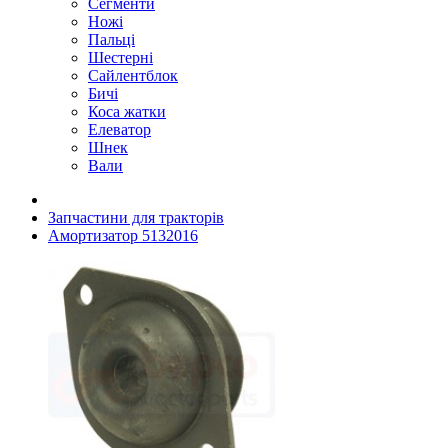
Сегменти
Ножі
Пальці
Шестерні
Сайлентблок
Бичі
Коса жатки
Елеватор
Шнек
Вали
Запчастини для тракторів
Амортизатор 5132016