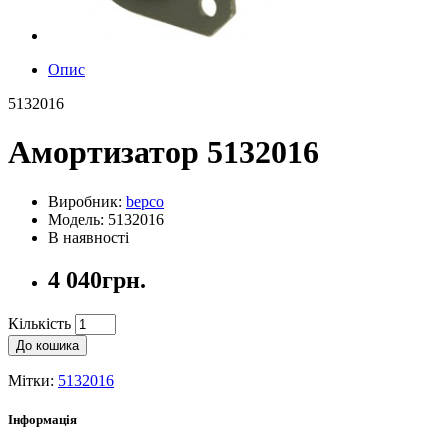
Опис
5132016
Амортизатор 5132016
Виробник:
bepco
Модель: 5132016
В наявності
4 040грн.
Кількість
До кошика
Мітки:
5132016
Інформація