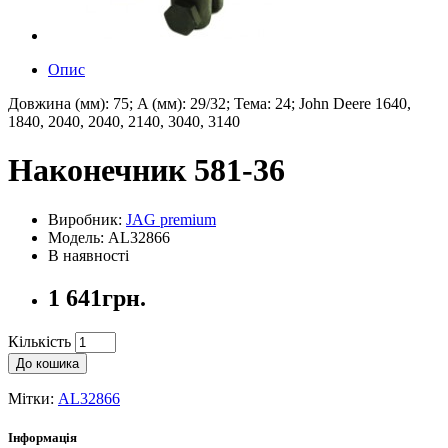
Опис
Довжина (мм): 75; A (мм): 29/32; Тема: 24; John Deere 1640,
1840, 2040, 2040, 2140, 3040, 3140
Наконечник 581-36
Виробник:
JAG premium
Модель: AL32866
В наявності
1 641грн.
Кількість
До кошика
Мітки:
AL32866
Інформація