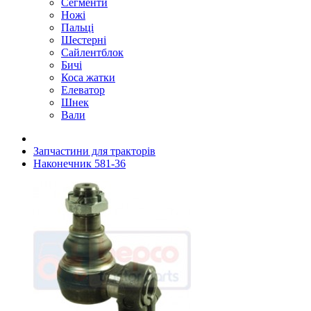
Сегменти
Ножі
Пальці
Шестерні
Сайлентблок
Бичі
Коса жатки
Елеватор
Шнек
Вали
Запчастини для тракторів
Наконечник 581-36