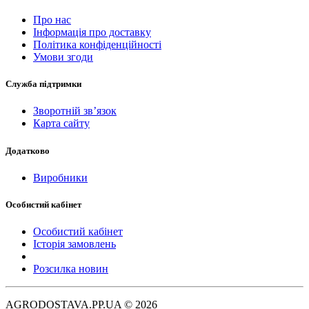
Про нас
Інформація про доставку
Політика конфіденційності
Умови згоди
Служба підтримки
Зворотній зв’язок
Карта сайту
Додатково
Виробники
Особистий кабінет
Особистий кабінет
Історія замовлень
Розсилка новин
AGRODOSTAVA.PP.UA © 2026