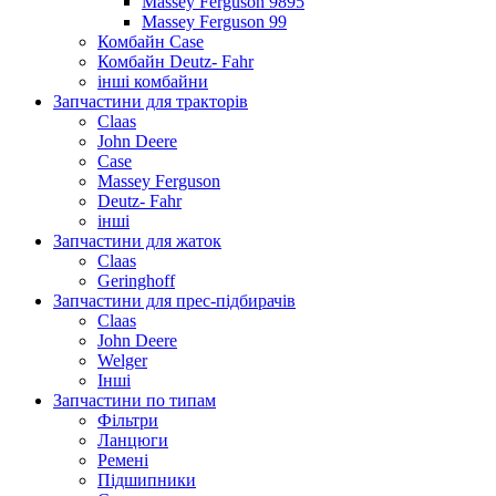
Massey Ferguson 9895
Massey Ferguson 99
Комбайн Case
Комбайн Deutz- Fahr
інші комбайни
Запчастини для тракторів
Claas
John Deere
Case
Massey Ferguson
Deutz- Fahr
інші
Запчастини для жаток
Claas
Geringhoff
Запчастини для прес-підбирачів
Claas
John Deere
Welger
Інші
Запчастини по типам
Фільтри
Ланцюги
Ремені
Підшипники