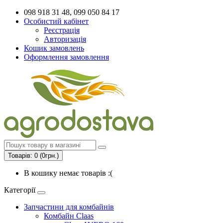
098 918 31 48, 099 050 84 17
Особистий кабінет
Реєстрація
Авторизація
Кошик замовлень
Оформлення замовлення
Товарів: 0 (0грн.)
В кошику немає товарів :(
Категорії
Запчастини для комбайнів
Комбайн Claas