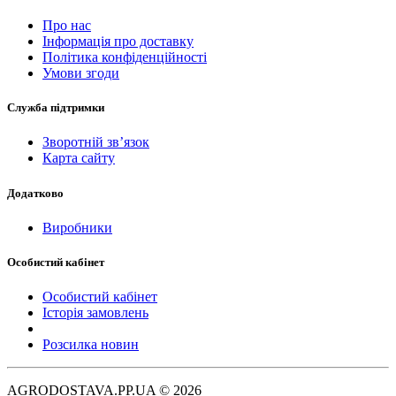
Про нас
Інформація про доставку
Політика конфіденційності
Умови згоди
Служба підтримки
Зворотній зв’язок
Карта сайту
Додатково
Виробники
Особистий кабінет
Особистий кабінет
Історія замовлень
Розсилка новин
AGRODOSTAVA.PP.UA © 2026