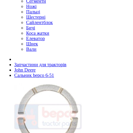
Сегменти
Ножі
Пальці
Шестерні
Сайлентблок
Бичі
Коса жатки
Елеватор
Шнек
Вали
Запчастини для тракторів
John Deere
Сальник bepco 6-51