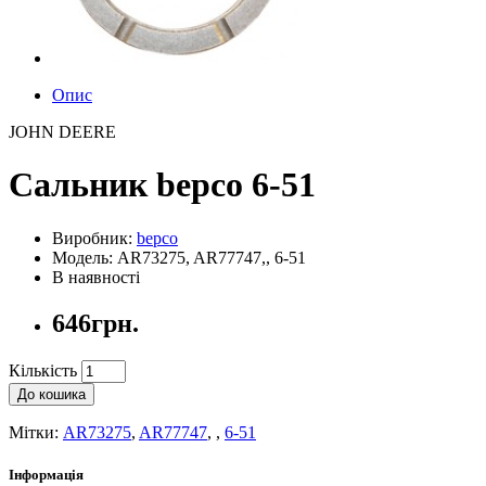
Опис
JOHN DEERE
Сальник bepco 6-51
Виробник:
bepco
Модель: AR73275, AR77747,, 6-51
В наявності
646грн.
Кількість
До кошика
Мітки:
AR73275
,
AR77747
,
,
6-51
Інформація