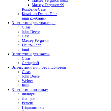
Massey Ferguson 9895
Massey Ferguson 99
Комбайн Case
Комбайн Deutz- Fahr
інші комбайни
Запчастини для тракторів
Claas
John Deere
Case
Massey Ferguson
Deutz- Fahr
інші
Запчастини для жаток
Claas
Geringhoff
Запчастини для прес-підбирачів
Claas
John Deere
Welger
Інші
Запчастини по типам
Фільтри
Ланцюги
Ремені
Підшипники