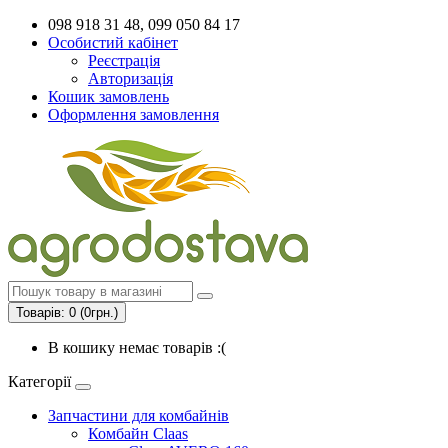
098 918 31 48, 099 050 84 17
Особистий кабінет
Реєстрація
Авторизація
Кошик замовлень
Оформлення замовлення
Товарів: 0 (0грн.)
В кошику немає товарів :(
Категорії
Запчастини для комбайнів
Комбайн Claas