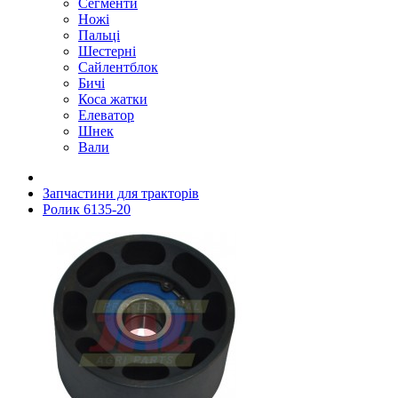
Сегменти
Ножі
Пальці
Шестерні
Сайлентблок
Бичі
Коса жатки
Елеватор
Шнек
Вали
Запчастини для тракторів
Ролик 6135-20