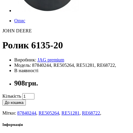
Опис
JOHN DEERE
Ролик 6135-20
Виробник:
JAG premium
Модель: 87840244, RE505264, RE51281, RE68722,
В наявності
908грн.
Кількість
До кошика
Мітки:
87840244
,
RE505264
,
RE51281
,
RE68722
,
Інформація