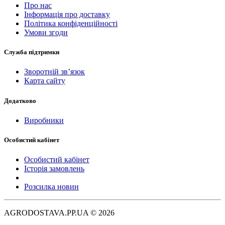
Про нас
Інформація про доставку
Політика конфіденційності
Умови згоди
Служба підтримки
Зворотній зв’язок
Карта сайту
Додатково
Виробники
Особистий кабінет
Особистий кабінет
Історія замовлень
Розсилка новин
AGRODOSTAVA.PP.UA © 2026