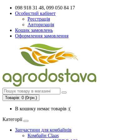
098 918 31 48, 099 050 84 17
Особистий кабінет
Реєстрація
Авторизація
Кошик замовлень
Оформлення замовлення
Товарів: 0 (0грн.)
В кошику немає товарів :(
Категорії
Запчастини для комбайнів
Комбайн Claas