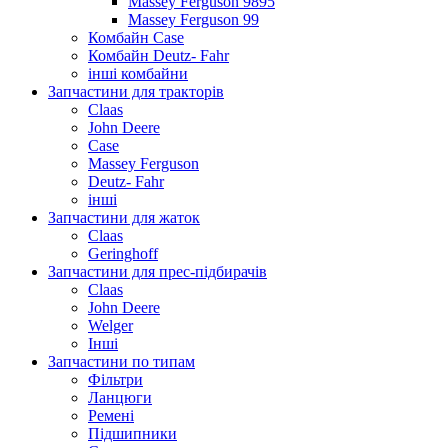
Massey Ferguson 9895
Massey Ferguson 99
Комбайн Case
Комбайн Deutz- Fahr
інші комбайни
Запчастини для тракторів
Claas
John Deere
Case
Massey Ferguson
Deutz- Fahr
інші
Запчастини для жаток
Claas
Geringhoff
Запчастини для прес-підбирачів
Claas
John Deere
Welger
Інші
Запчастини по типам
Фільтри
Ланцюги
Ремені
Підшипники